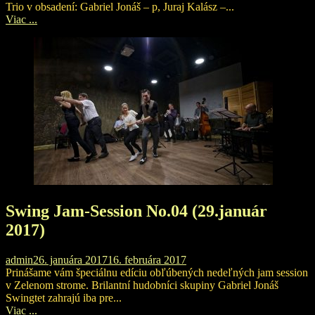
Trio v obsadení: Gabriel Jonáš – p, Juraj Kalász –...
Viac ...
Swing Jam-Session No.04 (29.január
2017)
admin
26. januára 2017
16. februára 2017
Prinášame vám špeciálnu edíciu obľúbených nedeľných jam session
v Zelenom strome. Brilantní hudobníci skupiny Gabriel Jonáš
Swingtet zahrajú iba pre...
Viac ...