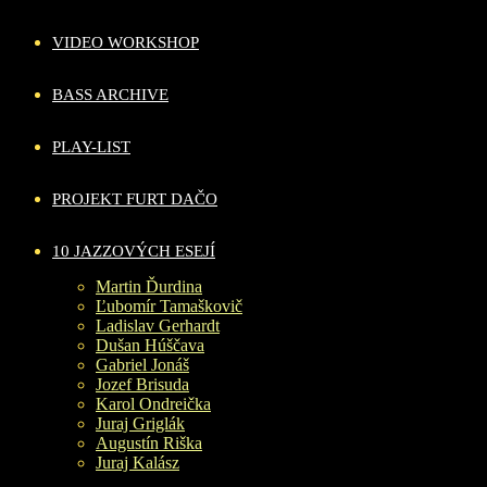
VIDEO WORKSHOP
BASS ARCHIVE
PLAY-LIST
PROJEKT FURT DAČO
10 JAZZOVÝCH ESEJÍ
Martin Ďurdina
Ľubomír Tamaškovič
Ladislav Gerhardt
Dušan Húščava
Gabriel Jonáš
Jozef Brisuda
Karol Ondreička
Juraj Griglák
Augustín Riška
Juraj Kalász