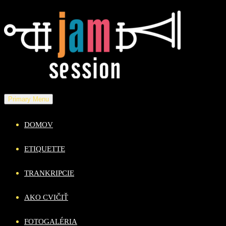
Skip
to
content
Primary Menu
DOMOV
ETIQUETTE
TRANKRIPCIE
AKO CVIČIŤ
FOTOGALÉRIA