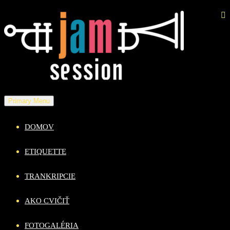
Skip
to
content
Primary Menu
DOMOV
ETIQUETTE
TRANKRIPCIE
AKO CVIČIŤ
FOTOGALÉRIA