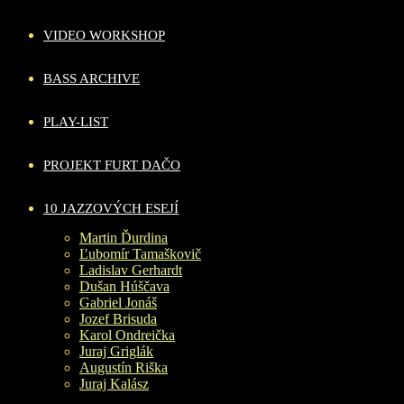
VIDEO WORKSHOP
BASS ARCHIVE
PLAY-LIST
PROJEKT FURT DAČO
10 JAZZOVÝCH ESEJÍ
Martin Ďurdina
Ľubomír Tamaškovič
Ladislav Gerhardt
Dušan Húščava
Gabriel Jonáš
Jozef Brisuda
Karol Ondreička
Juraj Griglák
Augustín Riška
Juraj Kalász