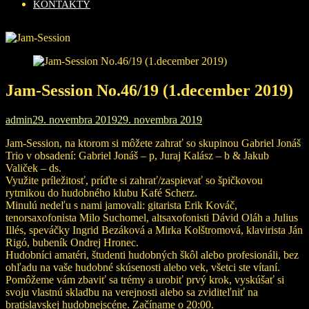
KONTAKTY
Jam-Session No.46/19 (1.december 2019)
admin
29. novembra 2019
29. novembra 2019
Jam-Session, na ktorom si môžete zahrať so skupinou Gabriel Jonáš
Trio v obsadení: Gabriel Jonáš – p, Juraj Kalász – b & Jakub
Valiček – ds.
Využite príležitosť, príďte si zahrať/zaspievať so špičkovou
rytmikou do hudobného klubu Kafé Scherz.
Minulú nedeľu s nami jamovali: gitarista Erik Kováč,
tenorsaxofonista Milo Suchomel, altsaxofonisti Dávid Oláh a Julius
Illés, speváčky Ingrid Bezáková a Mirka Kolštromová, klavirista Ján
Rigó, bubeník Ondrej Hronec.
Hudobníci amatéri, študenti hudobných škôl alebo profesionáli, bez
ohľadu na vaše hudobné skúsenosti alebo vek, všetci ste vítaní.
Pomôžeme vám zbaviť sa trémy a urobiť prvý krok, vyskúšať si
svoju vlastnú skladbu na verejnosti alebo sa zviditeľniť na
bratislavskej hudobnejscéne. Začíname o 20:00.