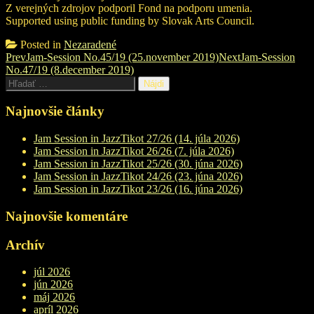
Z verejných zdrojov podporil Fond na podporu umenia.
Supported using public funding by Slovak Arts Council.
Posted in
Nezaradené
Post
Prev
Jam-Session No.45/19 (25.november 2019)
Next
Jam-Session
No.47/19 (8.december 2019)
navigation
Hľadať:
Najnovšie články
Jam Session in JazzTikot 27/26 (14. júla 2026)
Jam Session in JazzTikot 26/26 (7. júla 2026)
Jam Session in JazzTikot 25/26 (30. júna 2026)
Jam Session in JazzTikot 24/26 (23. júna 2026)
Jam Session in JazzTikot 23/26 (16. júna 2026)
Najnovšie komentáre
Archív
júl 2026
jún 2026
máj 2026
apríl 2026