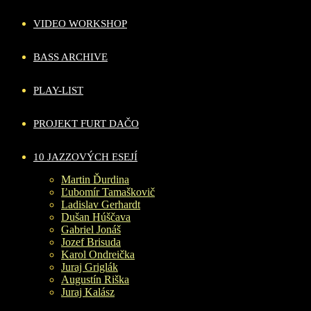
VIDEO WORKSHOP
BASS ARCHIVE
PLAY-LIST
PROJEKT FURT DAČO
10 JAZZOVÝCH ESEJÍ
Martin Ďurdina
Ľubomír Tamaškovič
Ladislav Gerhardt
Dušan Húščava
Gabriel Jonáš
Jozef Brisuda
Karol Ondreička
Juraj Griglák
Augustín Riška
Juraj Kalász