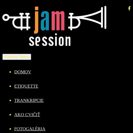
Skip
to
content
Primary Menu
DOMOV
ETIQUETTE
TRANKRIPCIE
AKO CVIČIŤ
FOTOGALÉRIA