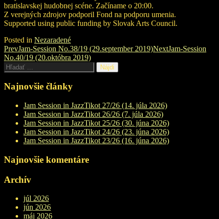
bratislavskej hudobnej scéne. Začíname o 20:00.
Z verejných zdrojov podporil Fond na podporu umenia.
Supported using public funding by Slovak Arts Council.
Posted in
Nezaradené
Post
Prev
Jam-Session No.38/19 (29.september 2019)
Next
Jam-Session
No.40/19 (20.októbra 2019)
navigation
Hľadať:
Najnovšie články
Jam Session in JazzTikot 27/26 (14. júla 2026)
Jam Session in JazzTikot 26/26 (7. júla 2026)
Jam Session in JazzTikot 25/26 (30. júna 2026)
Jam Session in JazzTikot 24/26 (23. júna 2026)
Jam Session in JazzTikot 23/26 (16. júna 2026)
Najnovšie komentáre
Archív
júl 2026
jún 2026
máj 2026