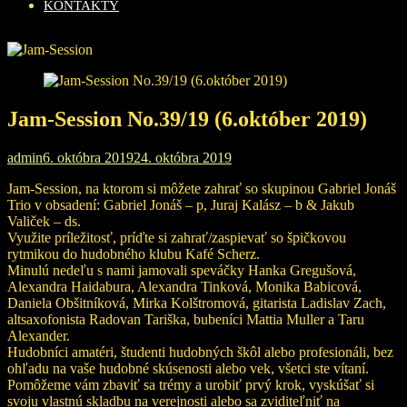
KONTAKTY
Jam-Session No.39/19 (6.október 2019)
admin
6. októbra 2019
24. októbra 2019
Jam-Session, na ktorom si môžete zahrať so skupinou Gabriel Jonáš
Trio v obsadení: Gabriel Jonáš – p, Juraj Kalász – b & Jakub
Valiček – ds.
Využite príležitosť, príďte si zahrať/zaspievať so špičkovou
rytmikou do hudobného klubu Kafé Scherz.
Minulú nedeľu s nami jamovali speváčky Hanka Gregušová,
Alexandra Haidabura, Alexandra Tinková, Monika Babicová,
Daniela Obšitníková, Mirka Kolštromová, gitarista Ladislav Zach,
altsaxofonista Radovan Tariška, bubeníci Mattia Muller a Taru
Alexander.
Hudobníci amatéri, študenti hudobných škôl alebo profesionáli, bez
ohľadu na vaše hudobné skúsenosti alebo vek, všetci ste vítaní.
Pomôžeme vám zbaviť sa trémy a urobiť prvý krok, vyskúšať si
svoju vlastnú skladbu na verejnosti alebo sa zviditeľniť na