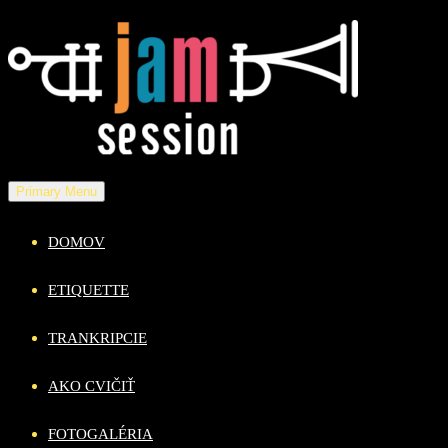
Skip
to
content
Primary Menu
DOMOV
ETIQUETTE
TRANKRIPCIE
AKO CVIČIŤ
FOTOGALÉRIA