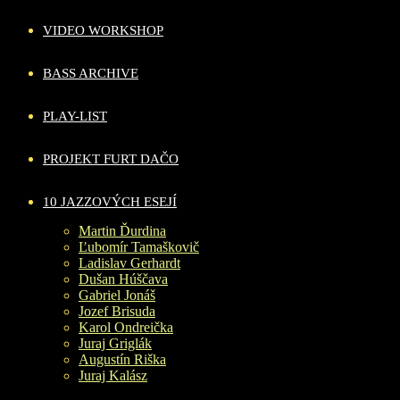
VIDEO WORKSHOP
BASS ARCHIVE
PLAY-LIST
PROJEKT FURT DAČO
10 JAZZOVÝCH ESEJÍ
Martin Ďurdina
Ľubomír Tamaškovič
Ladislav Gerhardt
Dušan Húščava
Gabriel Jonáš
Jozef Brisuda
Karol Ondreička
Juraj Griglák
Augustín Riška
Juraj Kalász