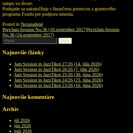
rampu vo dvore.
Podujatie sa uskutočňuje s finančnou pomocou z grantového
programu Fondu pre podporu umenia.
Posted in
Nezaradené
Post
Prev
Jam-Session No.36 (10.september 2017)
Next
Jam-Session
No.38 (24.september 2017)
navigation
Hľadať:
Najnovšie články
Jam Session in JazzTikot 27/26 (14. júla 2026)
Jam Session in JazzTikot 26/26 (7. júla 2026)
Jam Session in JazzTikot 25/26 (30. júna 2026)
Jam Session in JazzTikot 24/26 (23. júna 2026)
Jam Session in JazzTikot 23/26 (16. júna 2026)
Najnovšie komentáre
Archív
júl 2026
jún 2026
máj 2026