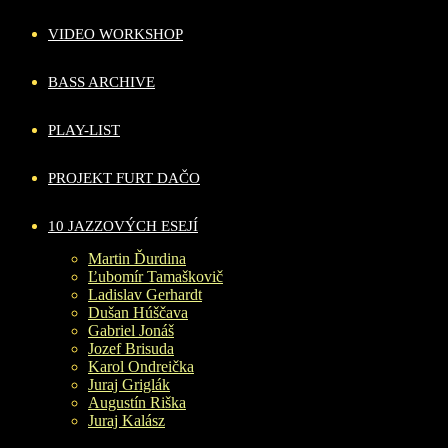
VIDEO WORKSHOP
BASS ARCHIVE
PLAY-LIST
PROJEKT FURT DAČO
10 JAZZOVÝCH ESEJÍ
Martin Ďurdina
Ľubomír Tamaškovič
Ladislav Gerhardt
Dušan Húščava
Gabriel Jonáš
Jozef Brisuda
Karol Ondreička
Juraj Griglák
Augustín Riška
Juraj Kalász