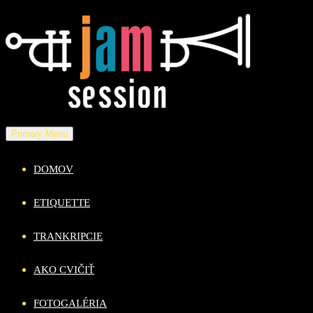
Skip
to
content
Primary Menu
DOMOV
ETIQUETTE
TRANKRIPCIE
AKO CVIČIŤ
FOTOGALÉRIA