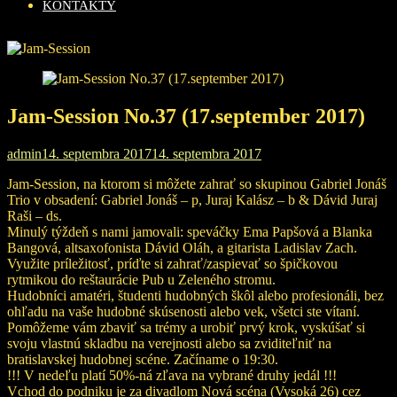
KONTAKTY
Jam-Session No.37 (17.september 2017)
admin
14. septembra 2017
14. septembra 2017
Jam-Session, na ktorom si môžete zahrať so skupinou Gabriel Jonáš
Trio v obsadení: Gabriel Jonáš – p, Juraj Kalász – b & Dávid Juraj
Raši – ds.
Minulý týždeň s nami jamovali: speváčky Ema Papšová a Blanka
Bangová, altsaxofonista Dávid Oláh, a gitarista Ladislav Zach.
Využite príležitosť, príďte si zahrať/zaspievať so špičkovou
rytmikou do reštaurácie Pub u Zeleného stromu.
Hudobníci amatéri, študenti hudobných škôl alebo profesionáli, bez
ohľadu na vaše hudobné skúsenosti alebo vek, všetci ste vítaní.
Pomôžeme vám zbaviť sa trémy a urobiť prvý krok, vyskúšať si
svoju vlastnú skladbu na verejnosti alebo sa zviditeľniť na
bratislavskej hudobnej scéne. Začíname o 19:30.
!!! V nedeľu platí 50%-ná zľava na vybrané druhy jedál !!!
Vchod do podniku je za divadlom Nová scéna (Vysoká 26) cez