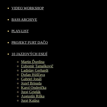
VIDEO WORKSHOP
BASS ARCHIVE
PLAY-LIST
PROJEKT FURT DAČO
10 JAZZOVÝCH ESEJÍ
Martin Ďurdina
Ľubomír Tamaškovič
Ladislav Gerhardt
Dušan Húščava
Gabriel Jonáš
Jozef Brisuda
Karol Ondreička
Juraj Griglák
Augustín Riška
Juraj Kalász