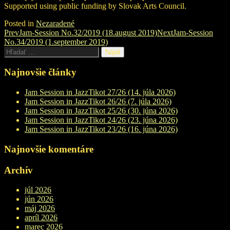
Supported using public funding by Slovak Arts Council.
Posted in
Nezaradené
Post
Prev
Jam-Session No.32/2019 (18.august 2019)
Next
Jam-Session
No.34/2019 (1.september 2019)
navigation
Hľadať:
Najnovšie články
Jam Session in JazzTikot 27/26 (14. júla 2026)
Jam Session in JazzTikot 26/26 (7. júla 2026)
Jam Session in JazzTikot 25/26 (30. júna 2026)
Jam Session in JazzTikot 24/26 (23. júna 2026)
Jam Session in JazzTikot 23/26 (16. júna 2026)
Najnovšie komentáre
Archív
júl 2026
jún 2026
máj 2026
apríl 2026
marec 2026