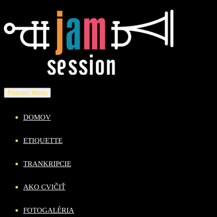
Skip
to
content
Primary Menu
DOMOV
ETIQUETTE
TRANKRIPCIE
AKO CVIČIŤ
FOTOGALÉRIA