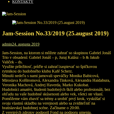
KONTAKTY
Jam-Session No.33/2019 (25.august 2019)
admin
24. augusta 2019
Jam-Session, na ktorom si môžete zahrať so skupinou Gabriel Jonáš
Trio v obsadení: Gabriel Jonáš – p, Juraj Kalász – b & Jakub
Valiček – ds.
Využite príležitosť, príďte si zahrať/zaspievať so špičkovou
rytmikou do hudobného klubu Kafé Scherz.
Minulú nedeľu s nami jamovali speváčky Monika Babicová,
Miroslava Kolštromová, Alexandra Tinková, Alexandra Haidabura,
Veronika Machová, Andrej Haverda, Marko Kukobat.
Hudobníci amatéri, študenti hudobných škôl alebo profesionáli, bez
ohľadu na vaše hudobné skúsenosti alebo vek, všetci ste vítaní.
Pomôžeme vám zbaviť sa trémy a urobiť prvý krok, vyskúšať si
svoju vlastnú skladbu na verejnosti alebo sa zviditeľniť na
bratislavskej hudobnej scéne. Začíname o 20:00.
Z verejných zdrojov podporil Fond na podporu umenia.