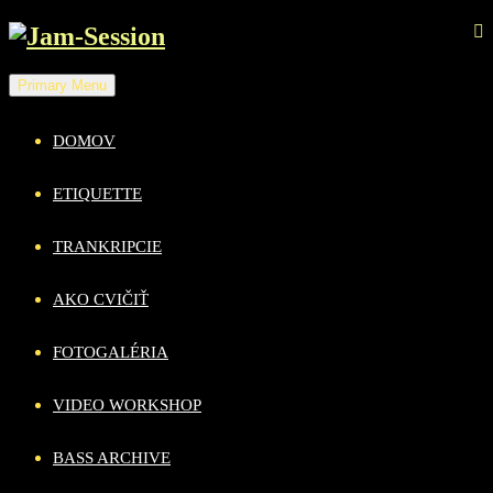
Skip
to
content
Primary Menu
DOMOV
ETIQUETTE
TRANKRIPCIE
AKO CVIČIŤ
FOTOGALÉRIA
VIDEO WORKSHOP
BASS ARCHIVE