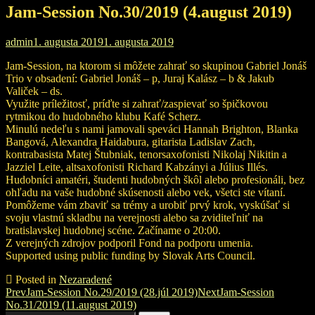
Jam-Session No.30/2019 (4.august 2019)
admin
1. augusta 2019
1. augusta 2019
Jam-Session, na ktorom si môžete zahrať so skupinou Gabriel Jonáš
Trio v obsadení: Gabriel Jonáš – p, Juraj Kalász – b & Jakub
Valiček – ds.
Využite príležitosť, príďte si zahrať/zaspievať so špičkovou
rytmikou do hudobného klubu Kafé Scherz.
Minulú nedeľu s nami jamovali speváci Hannah Brighton, Blanka
Bangová, Alexandra Haidabura, gitarista Ladislav Zach,
kontrabasista Matej Štubniak, tenorsaxofonisti Nikolaj Nikitin a
Jazziel Leite, altsaxofonisti Richard Kabzányi a Július Illés.
Hudobníci amatéri, študenti hudobných škôl alebo profesionáli, bez
ohľadu na vaše hudobné skúsenosti alebo vek, všetci ste vítaní.
Pomôžeme vám zbaviť sa trémy a urobiť prvý krok, vyskúšať si
svoju vlastnú skladbu na verejnosti alebo sa zviditeľniť na
bratislavskej hudobnej scéne. Začíname o 20:00.
Z verejných zdrojov podporil Fond na podporu umenia.
Supported using public funding by Slovak Arts Council.
Posted in
Nezaradené
Post
Prev
Jam-Session No.29/2019 (28.júl 2019)
Next
Jam-Session
No.31/2019 (11.august 2019)
navigation