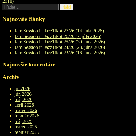
2018)
navigation
Hľadať:
Najnovšie články
Jam Session in JazzTikot 27/26 (14. júla 2026)
Jam Session in JazzTikot 26/26 (7. júla 2026)
Jam Session in JazzTikot 25/26 (30. júna 2026)
Jam Session in JazzTikot 24/26 (23. júna 2026)
Jam Session in JazzTikot 23/26 (16. júna 2026)
Najnovšie komentáre
Archív
júl 2026
jún 2026
máj 2026
apríl 2026
marec 2026
február 2026
máj 2025
marec 2025
február 2025