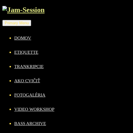
Skip
to
content
Primary Menu
DOMOV
ETIQUETTE
TRANKRIPCIE
AKO CVIČIŤ
FOTOGALÉRIA
VIDEO WORKSHOP
BASS ARCHIVE