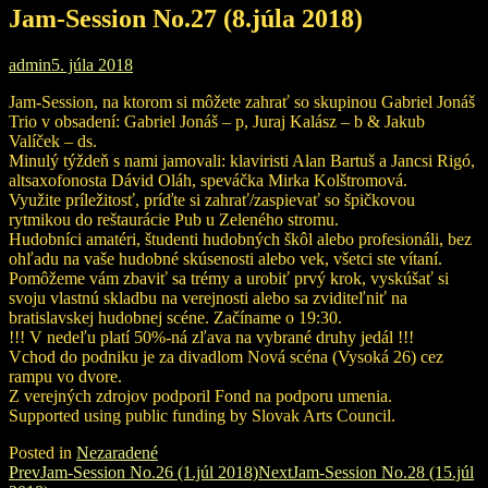
Jam-Session No.27 (8.júla 2018)
admin
5. júla 2018
Jam-Session, na ktorom si môžete zahrať so skupinou Gabriel Jonáš
Trio v obsadení: Gabriel Jonáš – p, Juraj Kalász – b & Jakub
Valíček – ds.
Minulý týždeň s nami jamovali: klaviristi Alan Bartuš a Jancsi Rigó,
altsaxofonosta Dávid Oláh, speváčka Mirka Kolštromová.
Využite príležitosť, príďte si zahrať/zaspievať so špičkovou
rytmikou do reštaurácie Pub u Zeleného stromu.
Hudobníci amatéri, študenti hudobných škôl alebo profesionáli, bez
ohľadu na vaše hudobné skúsenosti alebo vek, všetci ste vítaní.
Pomôžeme vám zbaviť sa trémy a urobiť prvý krok, vyskúšať si
svoju vlastnú skladbu na verejnosti alebo sa zviditeľniť na
bratislavskej hudobnej scéne. Začíname o 19:30.
!!! V nedeľu platí 50%-ná zľava na vybrané druhy jedál !!!
Vchod do podniku je za divadlom Nová scéna (Vysoká 26) cez
rampu vo dvore.
Z verejných zdrojov podporil Fond na podporu umenia.
Supported using public funding by Slovak Arts Council.
Posted in
Nezaradené
Post
Prev
Jam-Session No.26 (1.júl 2018)
Next
Jam-Session No.28 (15.júl