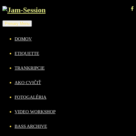
Skip
to
content
Primary Menu
DOMOV
ETIQUETTE
TRANKRIPCIE
AKO CVIČIŤ
FOTOGALÉRIA
VIDEO WORKSHOP
BASS ARCHIVE