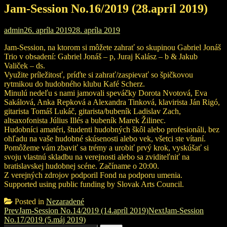
Jam-Session No.16/2019 (28.apríl 2019)
admin
26. apríla 2019
28. apríla 2019
Jam-Session, na ktorom si môžete zahrať so skupinou Gabriel Jonáš
Trio v obsadení: Gabriel Jonáš – p, Juraj Kalász – b & Jakub
Valiček – ds.
Využite príležitosť, príďte si zahrať/zaspievať so špičkovou
rytmikou do hudobného klubu Kafé Scherz.
Minulú nedeľu s nami jamovali speváčky Dorota Nvotová, Eva
Sakálová, Anka Repková a Alexandra Tinková, klavirista Ján Rigó,
gitarista Tomáš Lukáč, gitarista/bubeník Ladislav Zach,
altsaxofonista Július Illés a bubeník Marek Žilinec.
Hudobníci amatéri, študenti hudobných škôl alebo profesionáli, bez
ohľadu na vaše hudobné skúsenosti alebo vek, všetci ste vítaní.
Pomôžeme vám zbaviť sa trémy a urobiť prvý krok, vyskúšať si
svoju vlastnú skladbu na verejnosti alebo sa zviditeľniť na
bratislavskej hudobnej scéne. Začíname o 20:00.
Z verejných zdrojov podporil Fond na podporu umenia.
Supported using public funding by Slovak Arts Council.
Posted in
Nezaradené
Post
Prev
Jam-Session No.14/2019 (14.apríl 2019)
Next
Jam-Session
No.17/2019 (5.máj 2019)
navigation