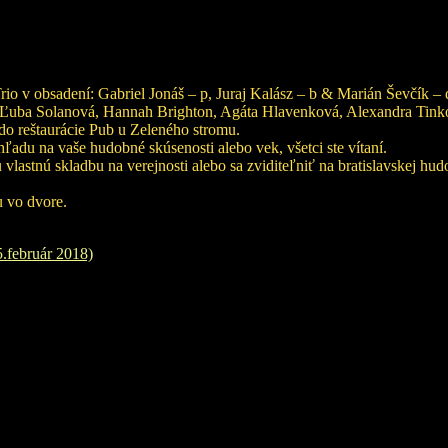
io v obsadení: Gabriel Jonáš – p, Juraj Kalász – b & Marián Ševčík – 
 Ľuba Solanová, Hannah Brighton, Agáta Hlavenková, Alexandra Tinkov
 do reštaurácie Pub u Zeleného stromu.
ľadu na vaše hudobné skúsenosti alebo vek, všetci ste vítaní.
lastnú skladbu na verejnosti alebo sa zviditeľniť na bratislavskej hu
 vo dvore.
.február 2018)