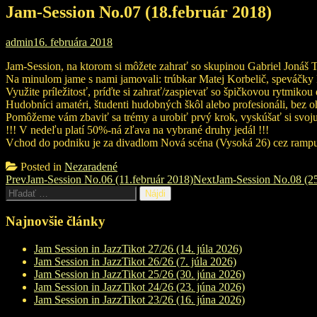
Jam-Session No.07 (18.február 2018)
admin
16. februára 2018
Jam-Session, na ktorom si môžete zahrať so skupinou Gabriel Jonáš Tr
Na minulom jame s nami jamovali: trúbkar Matej Korbelič, speváčky
Využite príležitosť, príďte si zahrať/zaspievať so špičkovou rytmikou
Hudobníci amatéri, študenti hudobných škôl alebo profesionáli, bez oh
Pomôžeme vám zbaviť sa trémy a urobiť prvý krok, vyskúšať si svoju v
!!! V nedeľu platí 50%-ná zľava na vybrané druhy jedál !!!
Vchod do podniku je za divadlom Nová scéna (Vysoká 26) cez rampu
Posted in
Nezaradené
Post
Prev
Jam-Session No.06 (11.február 2018)
Next
Jam-Session No.08 (25
Hľadať:
navigation
Najnovšie články
Jam Session in JazzTikot 27/26 (14. júla 2026)
Jam Session in JazzTikot 26/26 (7. júla 2026)
Jam Session in JazzTikot 25/26 (30. júna 2026)
Jam Session in JazzTikot 24/26 (23. júna 2026)
Jam Session in JazzTikot 23/26 (16. júna 2026)