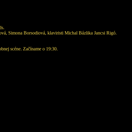
ds.
á, Simona Borsodiová, klaviristi Michal Bázlika Jancsi Rigó.
dobnej scéne. Začíname o 19:30.