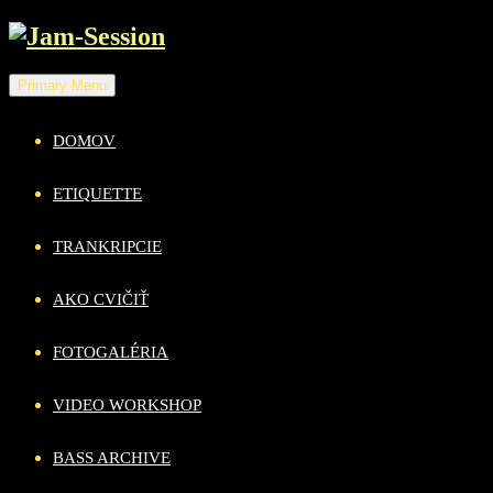
Skip
to
content
Primary Menu
DOMOV
ETIQUETTE
TRANKRIPCIE
AKO CVIČIŤ
FOTOGALÉRIA
VIDEO WORKSHOP
BASS ARCHIVE