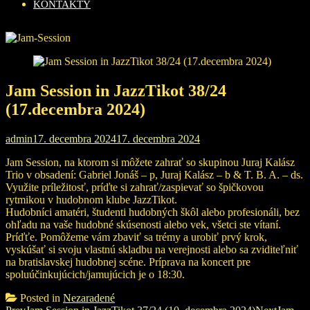
KONTAKTY
Jam Session in JazzTikot 38/24
(17.decembra 2024)
admin
17. decembra 2024
17. decembra 2024
Jam Session, na ktorom si môžete zahrať so skupinou Juraj Kalász
Trio v obsadení: Gabriel Jonáš – p, Juraj Kalász – b & T. B. A. – ds.
Využite príležitosť, príďte si zahrať/zaspievať so špičkovou
rytmikou v hudobnom klube JazzTikot.
Hudobníci amatéri, študenti hudobných škôl alebo profesionáli, bez
ohľadu na vaše hudobné skúsenosti alebo vek, všetci ste vítaní.
Príďťe. Pomôžeme vám zbaviť sa trémy a urobiť prvý krok,
vyskúšať si svoju vlastnú skladbu na verejnosti alebo sa zviditeľniť
na bratislavskej hudobnej scéne. Príprava na koncert pre
spoluúčinkujúcich/jamujúcich je o 18:30.
Posted in
Nezaradené