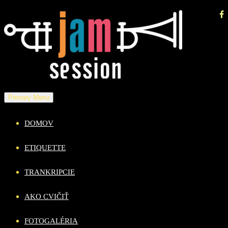
Skip
to
content
Primary Menu
DOMOV
ETIQUETTE
TRANKRIPCIE
AKO CVIČIŤ
FOTOGALÉRIA