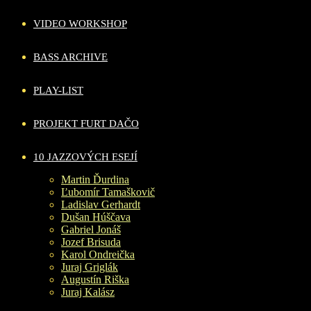
VIDEO WORKSHOP
BASS ARCHIVE
PLAY-LIST
PROJEKT FURT DAČO
10 JAZZOVÝCH ESEJÍ
Martin Ďurdina
Ľubomír Tamaškovič
Ladislav Gerhardt
Dušan Húščava
Gabriel Jonáš
Jozef Brisuda
Karol Ondreička
Juraj Griglák
Augustín Riška
Juraj Kalász