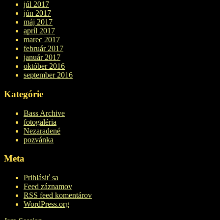
júl 2017
jún 2017
máj 2017
apríl 2017
marec 2017
február 2017
január 2017
október 2016
september 2016
Kategórie
Bass Archive
fotogaléria
Nezaradené
pozvánka
Meta
Prihlásiť sa
Feed záznamov
RSS feed komentárov
WordPress.org