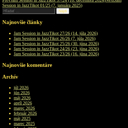
Post
Prev
Jam Session in JazzTikot 37/24 (10. decembra 2024)
Next
Jam
Session in JazzTikot 01/25 (7. januára 2025)
navigation
Hľadať:
Najnovšie články
Jam Session in JazzTikot 27/26 (14. júla 2026)
Jam Session in JazzTikot 26/26 (7. júla 2026)
Jam Session in JazzTikot 25/26 (30. júna 2026)
Jam Session in JazzTikot 24/26 (23. júna 2026)
Jam Session in JazzTikot 23/26 (16. júna 2026)
Najnovšie komentáre
Archív
júl 2026
jún 2026
máj 2026
apríl 2026
marec 2026
február 2026
máj 2025
marec 2025