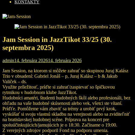
KONTAKTY
Jam Session in JazzTikot 33/25 (30.
septembra 2025)
admin
14. februára 2026
14. februára 2026
Jam Session, na ktorom si môžete zahrať so skupinou Juraj Kalász
Trio v obsadení: Gabriel Jonáš – p, Juraj Kalász – b & Jakub
Valiček – ds.
Využite príležitosť, príďte si zahrať/zaspievať so špičkovou
rytmikou v hudobnom klube JazzTikot.
Hudobníci amatéri, študenti hudobných škôl alebo profesionáli, bez
ohľadu na vaše hudobné skúsenosti alebo vek, všetci ste vítaní.
Príďťe. Pomôžeme vám zbaviť sa trémy a urobiť prvý krok,
vyskúšať si svoju vlastnú skladbu na verejnosti alebo sa zviditeľniť
na bratislavskej hudobnej scéne. Príprava na koncert pre
spoluúčinkujúcich/jamujúcich je o 18:30. Začíname o 19:00.
Z verejných zdrojov podporil Fond na podporu umenia.