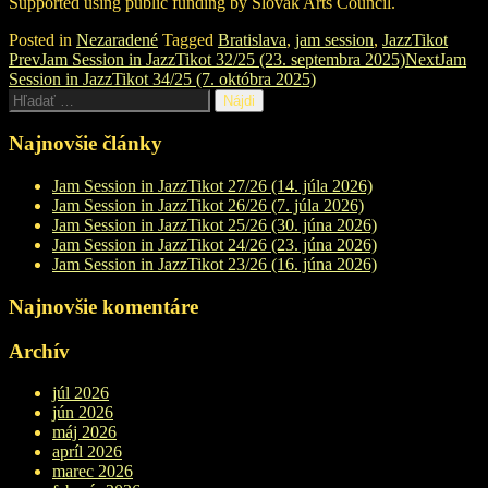
Supported using public funding by Slovak Arts Council.
Posted in
Nezaradené
Tagged
Bratislava
,
jam session
,
JazzTikot
Post
Prev
Jam Session in JazzTikot 32/25 (23. septembra 2025)
Next
Jam
Session in JazzTikot 34/25 (7. októbra 2025)
navigation
Hľadať:
Najnovšie články
Jam Session in JazzTikot 27/26 (14. júla 2026)
Jam Session in JazzTikot 26/26 (7. júla 2026)
Jam Session in JazzTikot 25/26 (30. júna 2026)
Jam Session in JazzTikot 24/26 (23. júna 2026)
Jam Session in JazzTikot 23/26 (16. júna 2026)
Najnovšie komentáre
Archív
júl 2026
jún 2026
máj 2026
apríl 2026
marec 2026