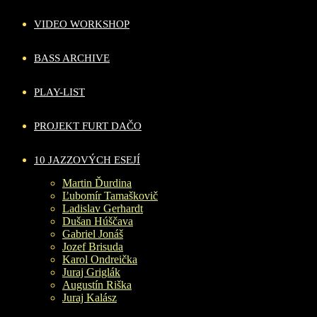
VIDEO WORKSHOP
BASS ARCHIVE
PLAY-LIST
PROJEKT FURT DAČO
10 JAZZOVÝCH ESEJÍ
Martin Ďurdina
Ľubomír Tamaškovič
Ladislav Gerhardt
Dušan Húščava
Gabriel Jonáš
Jozef Brisuda
Karol Ondreička
Juraj Griglák
Augustín Riška
Juraj Kalász