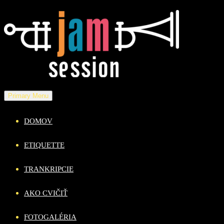
Skip
to
content
Primary Menu
DOMOV
ETIQUETTE
TRANKRIPCIE
AKO CVIČIŤ
FOTOGALÉRIA