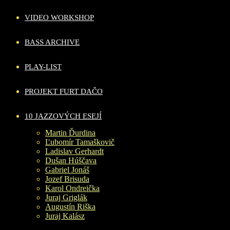
VIDEO WORKSHOP
BASS ARCHIVE
PLAY-LIST
PROJEKT FURT DAČO
10 JAZZOVÝCH ESEJÍ
Martin Ďurdina
Ľubomír Tamaškovič
Ladislav Gerhardt
Dušan Húščava
Gabriel Jonáš
Jozef Brisuda
Karol Ondreička
Juraj Griglák
Augustín Riška
Juraj Kalász