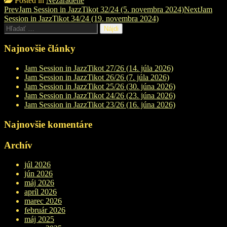
Posted in
Nezaradené
Post
Prev
Jam Session in JazzTikot 32/24 (5. novembra 2024)
Next
Jam
Session in JazzTikot 34/24 (19. novembra 2024)
navigation
Hľadať:
Najnovšie články
Jam Session in JazzTikot 27/26 (14. júla 2026)
Jam Session in JazzTikot 26/26 (7. júla 2026)
Jam Session in JazzTikot 25/26 (30. júna 2026)
Jam Session in JazzTikot 24/26 (23. júna 2026)
Jam Session in JazzTikot 23/26 (16. júna 2026)
Najnovšie komentáre
Archív
júl 2026
jún 2026
máj 2026
apríl 2026
marec 2026
február 2026
máj 2025