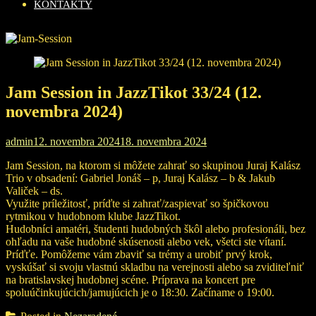
KONTAKTY
Jam Session in JazzTikot 33/24 (12.
novembra 2024)
admin
12. novembra 2024
18. novembra 2024
Jam Session, na ktorom si môžete zahrať so skupinou Juraj Kalász
Trio v obsadení: Gabriel Jonáš – p, Juraj Kalász – b & Jakub
Valiček – ds.
Využite príležitosť, príďte si zahrať/zaspievať so špičkovou
rytmikou v hudobnom klube JazzTikot.
Hudobníci amatéri, študenti hudobných škôl alebo profesionáli, bez
ohľadu na vaše hudobné skúsenosti alebo vek, všetci ste vítaní.
Príďťe. Pomôžeme vám zbaviť sa trémy a urobiť prvý krok,
vyskúšať si svoju vlastnú skladbu na verejnosti alebo sa zviditeľniť
na bratislavskej hudobnej scéne. Príprava na koncert pre
spoluúčinkujúcich/jamujúcich je o 18:30. Začíname o 19:00.