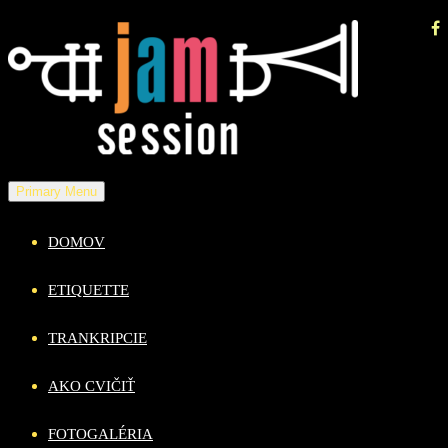
Skip
to
content
Primary Menu
DOMOV
ETIQUETTE
TRANKRIPCIE
AKO CVIČIŤ
FOTOGALÉRIA