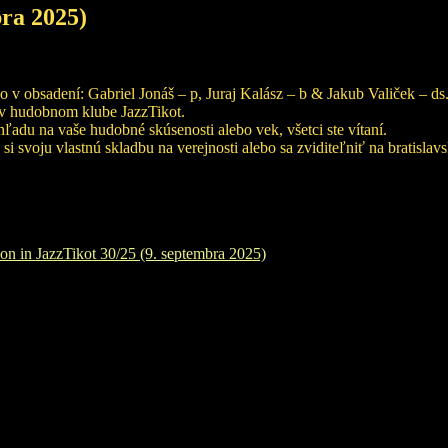
bra 2025)
o v obsadení: Gabriel Jonáš – p, Juraj Kalász – b & Jakub Valiček – ds
u v hudobnom klube JazzTikot.
ľadu na vaše hudobné skúsenosti alebo vek, všetci ste vítaní.
 svoju vlastnú skladbu na verejnosti alebo sa zviditeľniť na bratislav
on in JazzTikot 30/25 (9. septembra 2025)