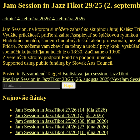
Jam Session in JazzTikot 29/25 (2. septem
admin
14. februára 2026
14. februára 2026
Jam Session, na ktorom si môžete zahrať so skupinou Juraj Kalász Tri
Využite príležitosť, príďte si zahrať/zaspievať so špičkovou rytmiko
Hudobníci amatéri, študenti hudobných škôl alebo profesionáli, bez oh
Príďťe. Pomôžeme vám zbaviť sa trémy a urobiť prvý krok, vyskúšať si
spoluúčinkujúcich/jamujúcich je o 18:30. Začíname o 19:00.
Z verejných zdrojov podporil Fond na podporu umenia.
Supported using public funding by Slovak Arts Council.
Posted in
Nezaradené
Tagged
Bratislava
,
jam session
,
JazzTikot
Post
Prev
Jam Session in JazzTikot 28/25 (26. augusta 2025)
Next
Jam Sessi
Hľadať:
navigation
Najnovšie články
Jam Session in JazzTikot 27/26 (14. júla 2026)
Jam Session in JazzTikot 26/26 (7. júla 2026)
Jam Session in JazzTikot 25/26 (30. júna 2026)
Jam Session in JazzTikot 24/26 (23. júna 2026)
Jam Session in JazzTikot 23/26 (16. júna 2026)