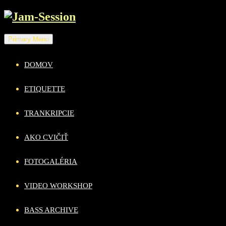
Skip
to
content
Primary Menu
DOMOV
ETIQUETTE
TRANKRIPCIE
AKO CVIČIŤ
FOTOGALÉRIA
VIDEO WORKSHOP
BASS ARCHIVE