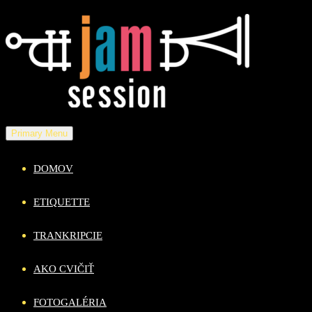
Skip
to
content
Primary Menu
DOMOV
ETIQUETTE
TRANKRIPCIE
AKO CVIČIŤ
FOTOGALÉRIA