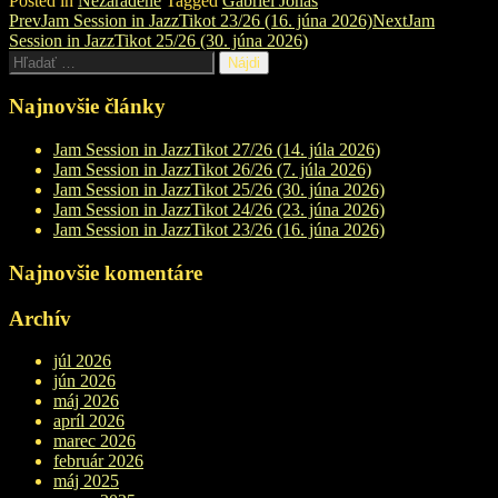
Posted in
Nezaradené
Tagged
Gabriel Jonáš
Post
Prev
Jam Session in JazzTikot 23/26 (16. júna 2026)
Next
Jam
Session in JazzTikot 25/26 (30. júna 2026)
navigation
Hľadať:
Najnovšie články
Jam Session in JazzTikot 27/26 (14. júla 2026)
Jam Session in JazzTikot 26/26 (7. júla 2026)
Jam Session in JazzTikot 25/26 (30. júna 2026)
Jam Session in JazzTikot 24/26 (23. júna 2026)
Jam Session in JazzTikot 23/26 (16. júna 2026)
Najnovšie komentáre
Archív
júl 2026
jún 2026
máj 2026
apríl 2026
marec 2026
február 2026
máj 2025