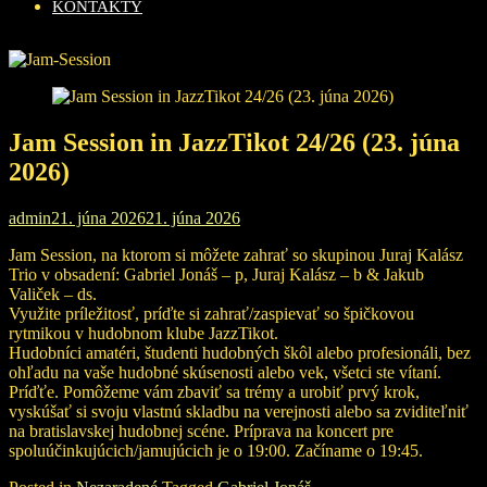
KONTAKTY
Jam Session in JazzTikot 24/26 (23. júna
2026)
admin
21. júna 2026
21. júna 2026
Jam Session, na ktorom si môžete zahrať so skupinou Juraj Kalász
Trio v obsadení: Gabriel Jonáš – p, Juraj Kalász – b & Jakub
Valiček – ds.
Využite príležitosť, príďte si zahrať/zaspievať so špičkovou
rytmikou v hudobnom klube JazzTikot.
Hudobníci amatéri, študenti hudobných škôl alebo profesionáli, bez
ohľadu na vaše hudobné skúsenosti alebo vek, všetci ste vítaní.
Príďťe. Pomôžeme vám zbaviť sa trémy a urobiť prvý krok,
vyskúšať si svoju vlastnú skladbu na verejnosti alebo sa zviditeľniť
na bratislavskej hudobnej scéne. Príprava na koncert pre
spoluúčinkujúcich/jamujúcich je o 19:00. Začíname o 19:45.