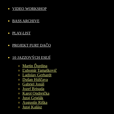
VIDEO WORKSHOP
BASS ARCHIVE
PLAY-LIST
PROJEKT FURT DAČO
10 JAZZOVÝCH ESEJÍ
Martin Ďurdina
Ľubomír Tamaškovič
Ladislav Gerhardt
Dušan Húščava
Gabriel Jonáš
Jozef Brisuda
Karol Ondreička
Juraj Griglák
Augustín Riška
Juraj Kalász