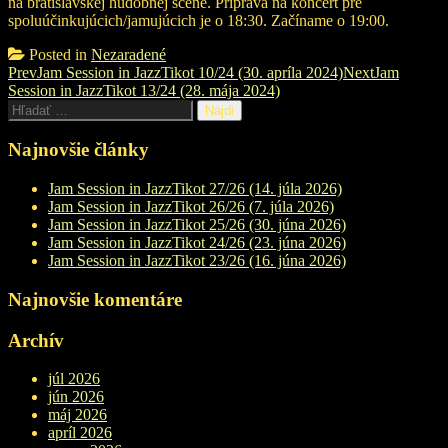
na bratislavskej hudobnej scéne. Príprava na koncert pre
spoluúčinkujúcich/jamujúcich je o 18:30. Začíname o 19:00.
Posted in
Nezaradené
Post
Prev
Jam Session in JazzTikot 10/24 (30. apríla 2024)
Next
Jam
Session in JazzTikot 13/24 (28. mája 2024)
navigation
Hľadať:
Najnovšie články
Jam Session in JazzTikot 27/26 (14. júla 2026)
Jam Session in JazzTikot 26/26 (7. júla 2026)
Jam Session in JazzTikot 25/26 (30. júna 2026)
Jam Session in JazzTikot 24/26 (23. júna 2026)
Jam Session in JazzTikot 23/26 (16. júna 2026)
Najnovšie komentáre
Archív
júl 2026
jún 2026
máj 2026
apríl 2026