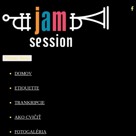
Skip
to
content
Primary Menu
DOMOV
ETIQUETTE
TRANKRIPCIE
AKO CVIČIŤ
FOTOGALÉRIA