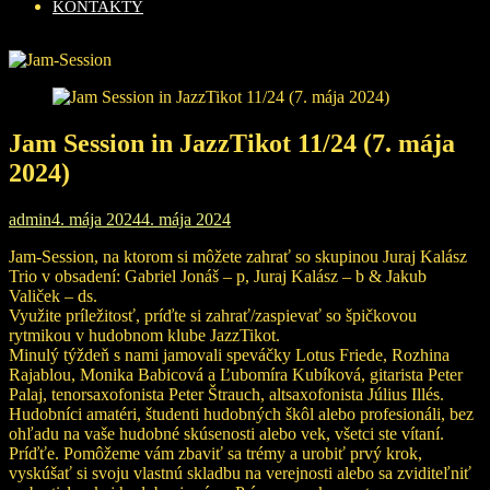
KONTAKTY
Jam Session in JazzTikot 11/24 (7. mája
2024)
admin
4. mája 2024
4. mája 2024
Jam-Session, na ktorom si môžete zahrať so skupinou Juraj Kalász
Trio v obsadení: Gabriel Jonáš – p, Juraj Kalász – b & Jakub
Valiček – ds.
Využite príležitosť, príďte si zahrať/zaspievať so špičkovou
rytmikou v hudobnom klube JazzTikot.
Minulý týždeň s nami jamovali speváčky Lotus Friede, Rozhina
Rajablou, Monika Babicová a Ľubomíra Kubíková, gitarista Peter
Palaj, tenorsaxofonista Peter Štrauch, altsaxofonista Július Illés.
Hudobníci amatéri, študenti hudobných škôl alebo profesionáli, bez
ohľadu na vaše hudobné skúsenosti alebo vek, všetci ste vítaní.
Príďťe. Pomôžeme vám zbaviť sa trémy a urobiť prvý krok,
vyskúšať si svoju vlastnú skladbu na verejnosti alebo sa zviditeľniť