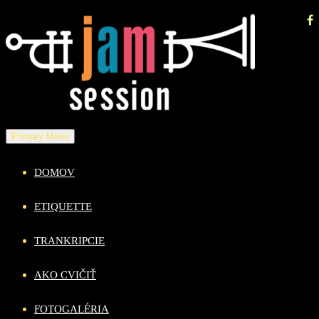
Skip
to
content
Primary Menu
DOMOV
ETIQUETTE
TRANKRIPCIE
AKO CVIČIŤ
FOTOGALÉRIA