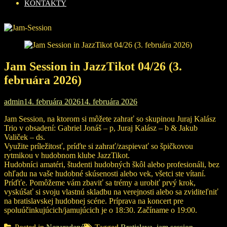
KONTAKTY
Jam Session in JazzTikot 04/26 (3.
februára 2026)
admin
14. februára 2026
14. februára 2026
Jam Session, na ktorom si môžete zahrať so skupinou Juraj Kalász
Trio v obsadení: Gabriel Jonáš – p, Juraj Kalász – b & Jakub
Valiček – ds.
Využite príležitosť, príďte si zahrať/zaspievať so špičkovou
rytmikou v hudobnom klube JazzTikot.
Hudobníci amatéri, študenti hudobných škôl alebo profesionáli, bez
ohľadu na vaše hudobné skúsenosti alebo vek, všetci ste vítaní.
Príďťe. Pomôžeme vám zbaviť sa trémy a urobiť prvý krok,
vyskúšať si svoju vlastnú skladbu na verejnosti alebo sa zviditeľniť
na bratislavskej hudobnej scéne. Príprava na koncert pre
spoluúčinkujúcich/jamujúcich je o 18:30. Začíname o 19:00.