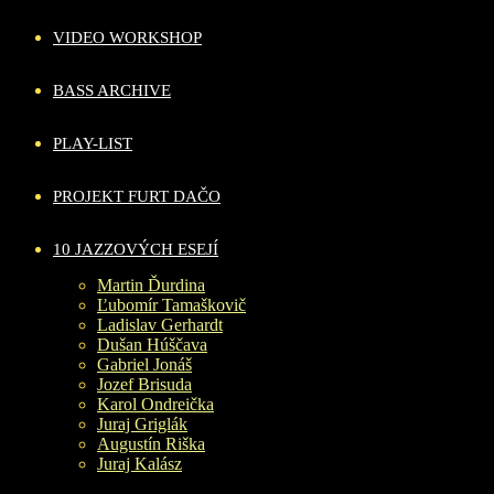
VIDEO WORKSHOP
BASS ARCHIVE
PLAY-LIST
PROJEKT FURT DAČO
10 JAZZOVÝCH ESEJÍ
Martin Ďurdina
Ľubomír Tamaškovič
Ladislav Gerhardt
Dušan Húščava
Gabriel Jonáš
Jozef Brisuda
Karol Ondreička
Juraj Griglák
Augustín Riška
Juraj Kalász