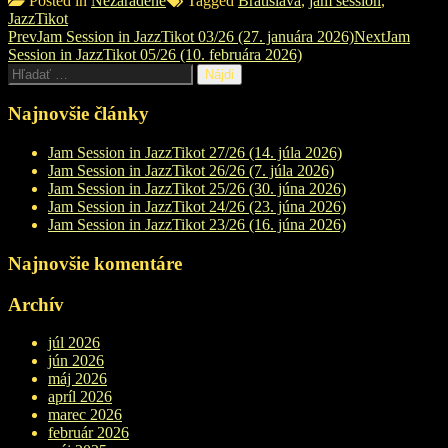
Posted in
Nezaradené
Tagged
Bratislava
,
jam session
,
JazzTikot
Post
Prev
Jam Session in JazzTikot 03/26 (27. januára 2026)
Next
Jam
Session in JazzTikot 05/26 (10. februára 2026)
navigation
Hľadať:
Najnovšie články
Jam Session in JazzTikot 27/26 (14. júla 2026)
Jam Session in JazzTikot 26/26 (7. júla 2026)
Jam Session in JazzTikot 25/26 (30. júna 2026)
Jam Session in JazzTikot 24/26 (23. júna 2026)
Jam Session in JazzTikot 23/26 (16. júna 2026)
Najnovšie komentáre
Archív
júl 2026
jún 2026
máj 2026
apríl 2026
marec 2026
február 2026