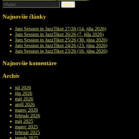
navigation
Hľadať:
Najnovšie články
Jam Session in JazzTikot 27/26 (14. júla 2026)
Jam Session in JazzTikot 26/26 (7. júla 2026)
Jam Session in JazzTikot 25/26 (30. júna 2026)
Jam Session in JazzTikot 24/26 (23. júna 2026)
Jam Session in JazzTikot 23/26 (16. júna 2026)
Najnovšie komentáre
Archív
júl 2026
jún 2026
máj 2026
apríl 2026
marec 2026
február 2026
máj 2025
marec 2025
február 2025
január 2025