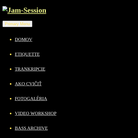
Skip
to
content
Primary Menu
DOMOV
ETIQUETTE
TRANKRIPCIE
AKO CVIČIŤ
FOTOGALÉRIA
VIDEO WORKSHOP
BASS ARCHIVE