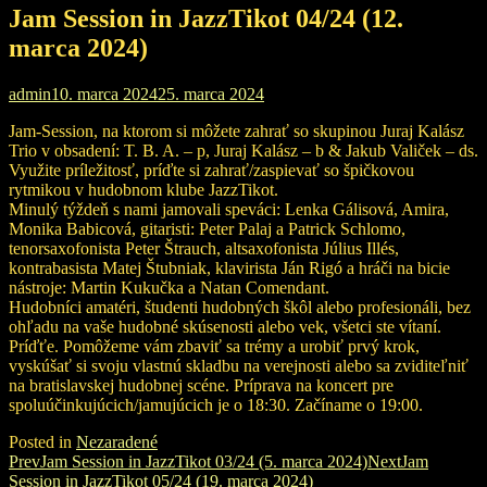
Jam Session in JazzTikot 04/24 (12.
marca 2024)
admin
10. marca 2024
25. marca 2024
Jam-Session, na ktorom si môžete zahrať so skupinou Juraj Kalász
Trio v obsadení: T. B. A. – p, Juraj Kalász – b & Jakub Valiček – ds.
Využite príležitosť, príďte si zahrať/zaspievať so špičkovou
rytmikou v hudobnom klube JazzTikot.
Minulý týždeň s nami jamovali speváci: Lenka Gálisová, Amira,
Monika Babicová, gitaristi: Peter Palaj a Patrick Schlomo,
tenorsaxofonista Peter Štrauch, altsaxofonista Július Illés,
kontrabasista Matej Štubniak, klavirista Ján Rigó a hráči na bicie
nástroje: Martin Kukučka a Natan Comendant.
Hudobníci amatéri, študenti hudobných škôl alebo profesionáli, bez
ohľadu na vaše hudobné skúsenosti alebo vek, všetci ste vítaní.
Príďťe. Pomôžeme vám zbaviť sa trémy a urobiť prvý krok,
vyskúšať si svoju vlastnú skladbu na verejnosti alebo sa zviditeľniť
na bratislavskej hudobnej scéne. Príprava na koncert pre
spoluúčinkujúcich/jamujúcich je o 18:30. Začíname o 19:00.
Posted in
Nezaradené
Post
Prev
Jam Session in JazzTikot 03/24 (5. marca 2024)
Next
Jam
Session in JazzTikot 05/24 (19. marca 2024)