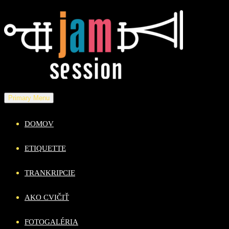
Skip
to
content
Primary Menu
DOMOV
ETIQUETTE
TRANKRIPCIE
AKO CVIČIŤ
FOTOGALÉRIA