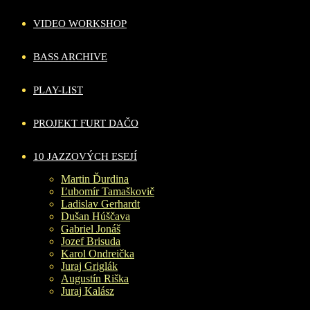
VIDEO WORKSHOP
BASS ARCHIVE
PLAY-LIST
PROJEKT FURT DAČO
10 JAZZOVÝCH ESEJÍ
Martin Ďurdina
Ľubomír Tamaškovič
Ladislav Gerhardt
Dušan Húščava
Gabriel Jonáš
Jozef Brisuda
Karol Ondreička
Juraj Griglák
Augustín Riška
Juraj Kalász