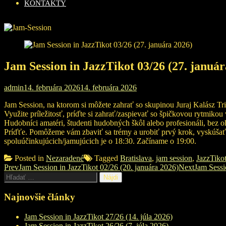
KONTAKTY
Jam Session in JazzTikot 03/26 (27. január
admin
14. februára 2026
14. februára 2026
Jam Session, na ktorom si môžete zahrať so skupinou Juraj Kalász Tri
Využite príležitosť, príďte si zahrať/zaspievať so špičkovou rytmiko
Hudobníci amatéri, študenti hudobných škôl alebo profesionáli, bez oh
Príďťe. Pomôžeme vám zbaviť sa trémy a urobiť prvý krok, vyskúšať si
spoluúčinkujúcich/jamujúcich je o 18:30. Začíname o 19:00.
Posted in
Nezaradené
Tagged
Bratislava
,
jam session
,
JazzTiko
Post
Prev
Jam Session in JazzTikot 02/26 (20. januára 2026)
Next
Jam Sessi
Hľadať:
navigation
Najnovšie články
Jam Session in JazzTikot 27/26 (14. júla 2026)
Jam Session in JazzTikot 26/26 (7. júla 2026)