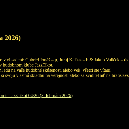
a 2026)
o v obsadení: Gabriel Jonáš – p, Juraj Kalász – b & Jakub Valiček – ds
u v hudobnom klube JazzTikot.
ľadu na vaše hudobné skúsenosti alebo vek, všetci ste vítaní.
 svoju vlastnú skladbu na verejnosti alebo sa zviditeľniť na bratislav
t
on in JazzTikot 04/26 (3. februára 2026)