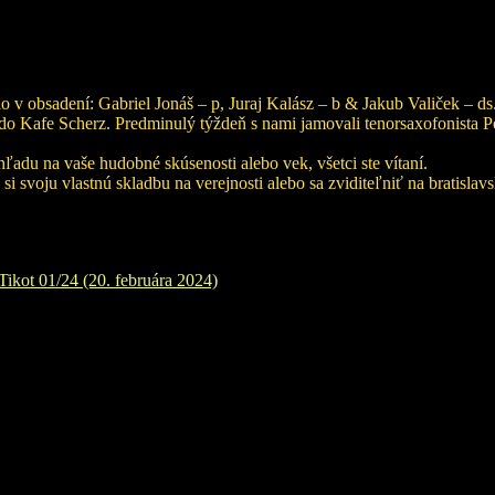
o v obsadení: Gabriel Jonáš – p, Juraj Kalász – b & Jakub Valiček – ds
do Kafe Scherz. Predminulý týždeň s nami jamovali tenorsaxofonista Pete
ľadu na vaše hudobné skúsenosti alebo vek, všetci ste vítaní.
 svoju vlastnú skladbu na verejnosti alebo sa zviditeľniť na bratislav
Tikot 01/24 (20. februára 2024)