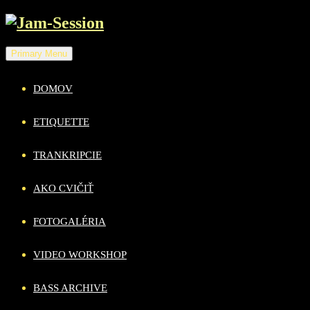
Skip
to
content
Primary Menu
DOMOV
ETIQUETTE
TRANKRIPCIE
AKO CVIČIŤ
FOTOGALÉRIA
VIDEO WORKSHOP
BASS ARCHIVE