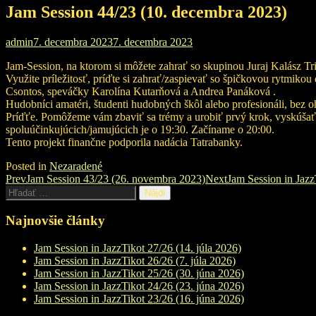
Jam Session 44/23 (10. decembra 2023)
admin
7. decembra 2023
7. decembra 2023
Jam-Session, na ktorom si môžete zahrať so skupinou Juraj Kalász Tri
Využite príležitosť, príďte si zahrať/zaspievať so špičkovou rytmikou 
Csontos, speváčky Karolína Kutarňová a Andrea Panáková .
Hudobníci amatéri, študenti hudobných škôl alebo profesionáli, bez oh
Príďťe. Pomôžeme vám zbaviť sa trémy a urobiť prvý krok, vyskúšať si
spoluúčinkujúcich/jamujúcich je o 19:30. Začíname o 20:00.
Tento projekt finančne podporila nadácia Tatrabanky.
Posted in
Nezaradené
Post
Prev
Jam Session 43/23 (26. novembra 2023)
Next
Jam Session in Jazz
Hľadať:
navigation
Najnovšie články
Jam Session in JazzTikot 27/26 (14. júla 2026)
Jam Session in JazzTikot 26/26 (7. júla 2026)
Jam Session in JazzTikot 25/26 (30. júna 2026)
Jam Session in JazzTikot 24/26 (23. júna 2026)
Jam Session in JazzTikot 23/26 (16. júna 2026)