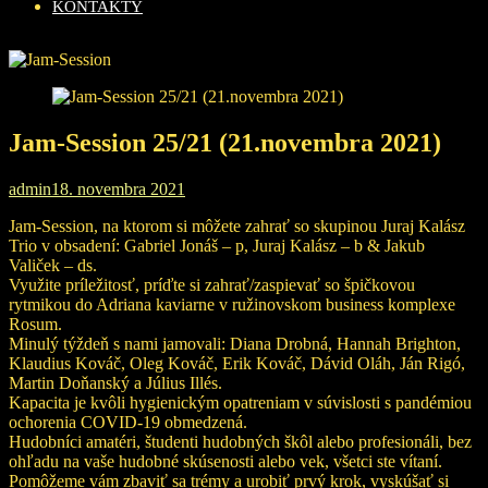
KONTAKTY
Jam-Session 25/21 (21.novembra 2021)
admin
18. novembra 2021
Jam-Session, na ktorom si môžete zahrať so skupinou Juraj Kalász
Trio v obsadení: Gabriel Jonáš – p, Juraj Kalász – b & Jakub
Valiček – ds.
Využite príležitosť, príďte si zahrať/zaspievať so špičkovou
rytmikou do Adriana kaviarne v ružinovskom business komplexe
Rosum.
Minulý týždeň s nami jamovali: Diana Drobná, Hannah Brighton,
Klaudius Kováč, Oleg Kováč, Erik Kováč, Dávid Oláh, Ján Rigó,
Martin Doňanský a Július Illés.
Kapacita je kvôli hygienickým opatreniam v súvislosti s pandémiou
ochorenia COVID-19 obmedzená.
Hudobníci amatéri, študenti hudobných škôl alebo profesionáli, bez
ohľadu na vaše hudobné skúsenosti alebo vek, všetci ste vítaní.
Pomôžeme vám zbaviť sa trémy a urobiť prvý krok, vyskúšať si