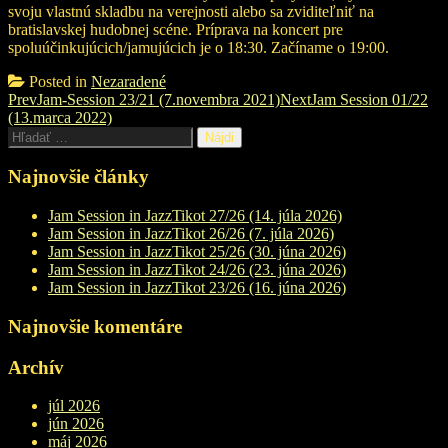
svoju vlastnú skladbu na verejnosti alebo sa zviditeľniť na
bratislavskej hudobnej scéne. Príprava na koncert pre
spoluúčinkujúcich/jamujúcich je o 18:30. Začíname o 19:00.
Posted in
Nezaradené
Post
Prev
Jam-Session 23/21 (7.novembra 2021)
Next
Jam Session 01/22
(13.marca 2022)
navigation
Hľadať:
Najnovšie články
Jam Session in JazzTikot 27/26 (14. júla 2026)
Jam Session in JazzTikot 26/26 (7. júla 2026)
Jam Session in JazzTikot 25/26 (30. júna 2026)
Jam Session in JazzTikot 24/26 (23. júna 2026)
Jam Session in JazzTikot 23/26 (16. júna 2026)
Najnovšie komentáre
Archív
júl 2026
jún 2026
máj 2026