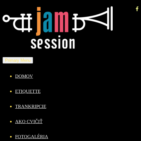
Skip
to
content
Primary Menu
DOMOV
ETIQUETTE
TRANKRIPCIE
AKO CVIČIŤ
FOTOGALÉRIA