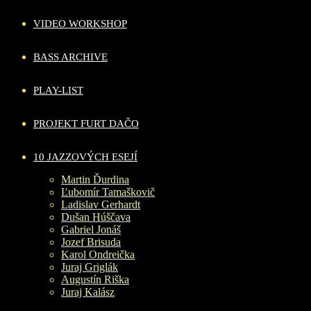
VIDEO WORKSHOP
BASS ARCHIVE
PLAY-LIST
PROJEKT FURT DAČO
10 JAZZOVÝCH ESEJÍ
Martin Ďurdina
Ľubomír Tamaškovič
Ladislav Gerhardt
Dušan Húščava
Gabriel Jonáš
Jozef Brisuda
Karol Ondreička
Juraj Griglák
Augustín Riška
Juraj Kalász