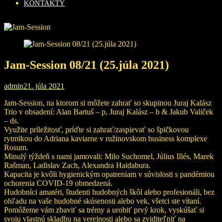
KONTAKTY
Jam-Session 08/21 (25.júla 2021)
admin
21. júla 2021
Jam-Session, na ktorom si môžete zahrať so skupinou Juraj Kalász
Trio v obsadení: Alan Bartuš – p, Juraj Kalász – b & Jakub Valiček
– ds.
Využite príležitosť, príďte si zahrať/zaspievať so špičkovou
rytmikou do Adriana kaviarne v ružinovskom business komplexe
Rosum.
Minulý týždeň s nami jamovali: Milo Suchomel, Július Illés, Marek
Rašman, Ladislav Zach, Alexandra Haidabura.
Kapacita je kvôli hygienickým opatreniam v súvislosti s pandémiou
ochorenia COVID-19 obmedzená.
Hudobníci amatéri, študenti hudobných škôl alebo profesionáli, bez
ohľadu na vaše hudobné skúsenosti alebo vek, všetci ste vítaní.
Pomôžeme vám zbaviť sa trémy a urobiť prvý krok, vyskúšať si
svoju vlastnú skladbu na verejnosti alebo sa zviditeľniť na