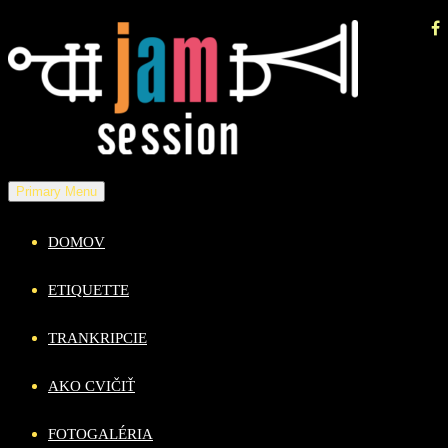
Skip
to
content
Primary Menu
DOMOV
ETIQUETTE
TRANKRIPCIE
AKO CVIČIŤ
FOTOGALÉRIA