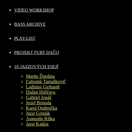
VIDEO WORKSHOP
BASS ARCHIVE
PLAY-LIST
PROJEKT FURT DAČO
10 JAZZOVÝCH ESEJÍ
Martin Ďurdina
Ľubomír Tamaškovič
Ladislav Gerhardt
Dušan Húščava
Gabriel Jonáš
Jozef Brisuda
Karol Ondreička
Juraj Griglák
Augustín Riška
Juraj Kalász