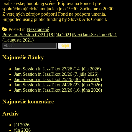
bratislavskej hudobnej scéne. Príprava na koncert pre
spoluúčinkujúcich/jamujúcich je o 19:30. Začíname o 20:00.
Z verejných zdrojov podporil Fond na podporu umenia.
Supported using public funding by Slovak Arts Council.
Posted in
Nezaradené
Post
Prev
Jam-Session 07/21 (18.júla 2021)
Next
Jam-Session 09/21
(1.augusta 2021)
navigation
Hľadať:
Najnovšie články
Jam Session in JazzTikot 27/26 (14. júla 2026)
Jam Session in JazzTikot 26/26 (7. júla 2026)
Jam Session in JazzTikot 25/26 (30. júna 2026)
Jam Session in JazzTikot 24/26 (23. júna 2026)
Jam Session in JazzTikot 23/26 (16. júna 2026)
Najnovšie komentáre
Archív
júl 2026
jún 2026