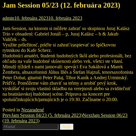
Jam Session 05/23 (12. februára 2023)
admin
10. februára 2023
10. februára 2023
Jam-Session, na ktorom si môžete zahrať so skupinou Juraj Kalász
Trio v obsadení: Gabriel Jonáš – p, Juraj Kalász – b & Jakub
Valiček – ds.
Využite príležitosť, príďte si zahrať/zaspievať so špičkovou
rytmikou do Kafe Scherz.
Hudobníci amatéri, študenti hudobných škôl alebo profesionáli, bez
ohľadu na vaše hudobné skúsenosti alebo vek, všetci ste vítaní.
Minulý týždeň s nami jamovali: speváci Eva Sakálová a Marek
Žembera, altsaxofonisti Július Illés a Štefan Hajzuš, tenorsaxofonista
Peter Dobai, gitaristi Peter Palaj, Tibor Kaník a Andrej Urminský.
Príďťe. Pomôžeme vám zbaviť sa trémy a urobiť prvý krok,
vyskúšať si svoju vlastnú skladbu na verejnosti alebo sa zviditeľniť
na bratislavskej hudobnej scéne. Príprava na koncert pre
spoluúčinkujúcich/jamujúcich je o 19:30. Začíname o 20:00.
Posted in
Nezaradené
Post
Prev
Jam Session 04/23 (5. februára 2023)
Next
Jam Session 06/23
(19. februára 2023)
navigation
Hľadať: