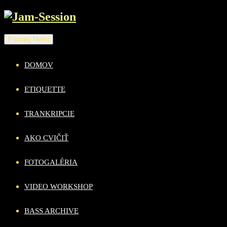
Skip
to
content
Primary Menu
DOMOV
ETIQUETTE
TRANKRIPCIE
AKO CVIČIŤ
FOTOGALÉRIA
VIDEO WORKSHOP
BASS ARCHIVE