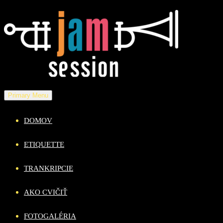
Skip
to
content
Primary Menu
DOMOV
ETIQUETTE
TRANKRIPCIE
AKO CVIČIŤ
FOTOGALÉRIA