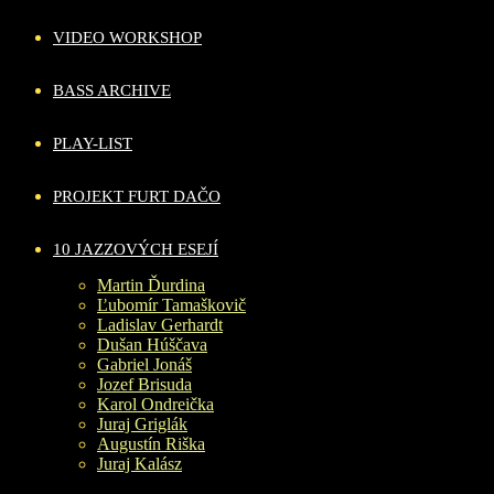
VIDEO WORKSHOP
BASS ARCHIVE
PLAY-LIST
PROJEKT FURT DAČO
10 JAZZOVÝCH ESEJÍ
Martin Ďurdina
Ľubomír Tamaškovič
Ladislav Gerhardt
Dušan Húščava
Gabriel Jonáš
Jozef Brisuda
Karol Ondreička
Juraj Griglák
Augustín Riška
Juraj Kalász