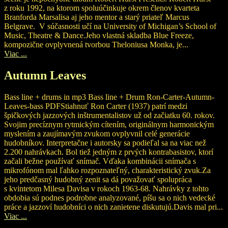
z roku 1992, na ktorom spoluúčinkuje okrem členov kvarteta
Branforda Marsalisa aj jeho mentor a starý priateľ Marcus
Belgrave. V súčasnosti učí na University of Michigan’s School of
Music, Theatre & Dance.Jeho vlastná skladba Blue Freeze,
kompozične ovplyvnená tvorbou Theloniusa Monka, je...
Viac ...
Autumn Leaves
Bass line + drums in mp3 Bass line + Drum Ron-Carter-Autumn-
Leaves-bass PDFStiahnuť Ron Carter (1937) patrí medzi
špičkových jazzových inštrumentalistov už od začiatku 60. rokov.
Svojim precíznym rytmickým cítením, originálnym harmonickým
myslením a zaujímavým zvukom ovplyvnil celé generácie
hudobníkov. Interpretačne i autorsky sa podieľal sa na viac než
2.200 nahrávkach. Bol tiež jedným z prvých kontrabasistov, ktorí
začali bežne používať snímač. Vďaka kombinácii snímača s
mikrofónom mal ľahko rozpoznateľný, charakteristický zvuk.Za
jeho predčasný hudobný zenit sa dá považovať spolupráca
s kvintetom Milesa Davisa v rokoch 1963-68. Nahrávky z tohto
obdobia sú podnes podrobne analyzované, píšu sa o nich vedecké
práce a jazzoví hudobníci o nich zanietene diskutujú.Davis mal pri...
Viac ...