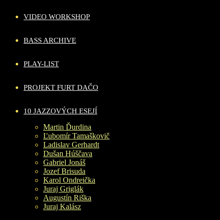
VIDEO WORKSHOP
BASS ARCHIVE
PLAY-LIST
PROJEKT FURT DAČO
10 JAZZOVÝCH ESEJÍ
Martin Ďurdina
Ľubomír Tamaškovič
Ladislav Gerhardt
Dušan Húščava
Gabriel Jonáš
Jozef Brisuda
Karol Ondreička
Juraj Griglák
Augustín Riška
Juraj Kalász