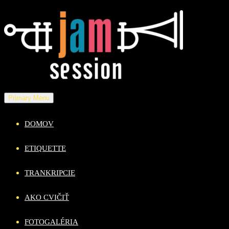
Skip
to
content
Primary Menu
DOMOV
ETIQUETTE
TRANKRIPCIE
AKO CVIČIŤ
FOTOGALÉRIA