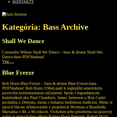
KONTAKTY
Kategória:
Bass Archive
Shall We Dance
Cassandra Wilson Shall We Dance – bass & drums Shall-We-
Dance-bass PDFStiahnuť
Viac ...
Blue Freeze
Bob Hurst Blue Freeze – bass & drums Blue-Freeze-bass
PDFStiahnuť Bob Hurst (1964) patrí k najlepším americkým
jazzovým kontrabasistom súčasnosti. Spolu s legendárnymi
hudobníkmi ako Paul Chambers, James Jamerson a Ron Carter
pochádza z Detroitu, mesta s bohatou hudobnou tradíciou. Meno si
spravil hlavne účinkovaním v projektoch Wyntona a Branforda
Marsalisa v 80. a 90.rokoch. Vrcholom jeho pôsobenia na jazzovej
scéne je nepochybne album Robert Hurst Presents: Robert Hurst