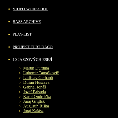
VIDEO WORKSHOP
BASS ARCHIVE
PLAY-LIST
PROJEKT FURT DAČO
10 JAZZOVÝCH ESEJÍ
Martin Ďurdina
Ľubomír Tamaškovič
Ladislav Gerhardt
Dušan Húščava
Gabriel Jonáš
Jozef Brisuda
Karol Ondreička
Juraj Griglák
Augustín Riška
Juraj Kalász