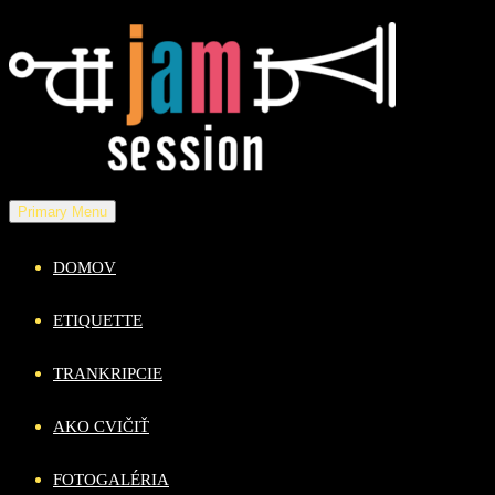
Skip
to
content
Primary Menu
DOMOV
ETIQUETTE
TRANKRIPCIE
AKO CVIČIŤ
FOTOGALÉRIA