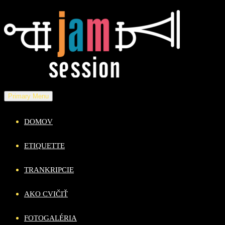
Skip
to
content
Primary Menu
DOMOV
ETIQUETTE
TRANKRIPCIE
AKO CVIČIŤ
FOTOGALÉRIA