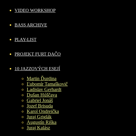
VIDEO WORKSHOP
BASS ARCHIVE
PLAY-LIST
PROJEKT FURT DAČO
10 JAZZOVÝCH ESEJÍ
Martin Ďurdina
Ľubomír Tamaškovič
Ladislav Gerhardt
Dušan Húščava
Gabriel Jonáš
Jozef Brisuda
Karol Ondreička
Juraj Griglák
Augustín Riška
Juraj Kalász