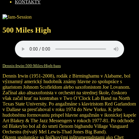
KONTAKTY
500 Miles High
Dennis-Irwin-500-Miles-High-bass
Dennis Irwin (1951-2008), rodák z Birminghamu v Alabame, bol
významný americký hudobník známy hlavne zo spolupráce s
gitaristom Johnom Scofieldom alebo saxofonistom Joe Lovanom.
Začínal ako altsaxofonista v orchestri na strednej škole, čoskoro
však začal hrať na kontrabas v Two O’Clock Lab Band na North
Texas State University. Po angažmáne s klaviristom Red Garlandom
v Dallase sa presťahoval v roku 1974 do New Yorku. K jeho
hudobnému formovaniu prispel hlavne angažmán v ikonickej kapele
Art Blakey & The Jazz Messengers v rokoch 1977-81. Po odchode
od Blakeyho bol až do smrti členom bigbandu Village Vanguard
Orchestra (bývalý Mel Lewis-Thad Jones Big Band).
Okrem spolupráce so špičkovými inštrumentalistami ako Chet