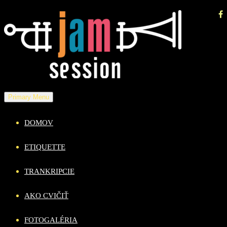
Skip
to
content
Primary Menu
DOMOV
ETIQUETTE
TRANKRIPCIE
AKO CVIČIŤ
FOTOGALÉRIA