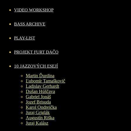
VIDEO WORKSHOP
BASS ARCHIVE
PLAY-LIST
PROJEKT FURT DAČO
10 JAZZOVÝCH ESEJÍ
Martin Ďurdina
Ľubomír Tamaškovič
Ladislav Gerhardt
Dušan Húščava
Gabriel Jonáš
Jozef Brisuda
Karol Ondreička
Juraj Griglák
Augustín Riška
Juraj Kalász