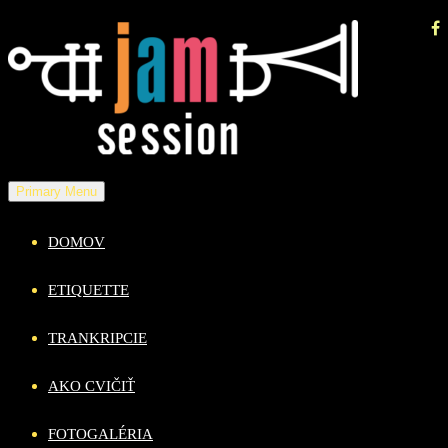
Skip
to
content
Primary Menu
DOMOV
ETIQUETTE
TRANKRIPCIE
AKO CVIČIŤ
FOTOGALÉRIA