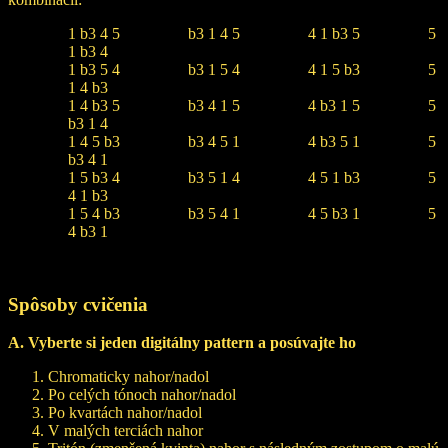
1 b3 4 5 b3 1 4 5 4 1 b3 5 5
1 b3 4
1 b3 5 4 b3 1 5 4 4 1 5 b3 5
1 4 b3
1 4 b3 5 b3 4 1 5 4 b3 1 5 5
b3 1 4
1 4 5 b3 b3 4 5 1 4 b3 5 1 5
b3 4 1
1 5 b3 4 b3 5 1 4 4 5 1 b3 5
4 1 b3
1 5 4 b3 b3 5 4 1 4 5 b3 1 5
4 b3 1
Spôsoby cvičenia
A. Vyberte si jeden digitálny pattern a posúvajte ho
Chromaticky nahor/nadol
Po celých tónoch nahor/nadol
Po kvartách nahor/nadol
V malých terciách nahor