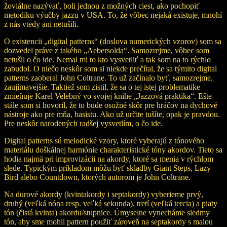
žoviálne nazývať, boli jednou z možných ciest, ako pochopiť
metodiku výučby jazzu v USA. To, že vôbec nejaká existuje, mnohí
z nás vtedy ani netušili.
O existencii „digital patterns“ (doslova numerických vzorov) som sa
dozvedel práve z takého „Aebersolda“. Samozrejme, vôbec som
netušil o čo ide. Nemal mi to kto vysvetliť a tak som na to rýchlo
zabudol. O niečo neskôr som si niekde prečítal, že sa týmito digital
patterns zaoberal John Coltrane. To už začínalo byť, samozrejme,
zaujímavejšie. Taktiež som zistil, že sa o tej istej problematike
zmieňuje Karel Velebný vo svojej knihe „Jazzová praktika“. Ešte
stále som si hovoril, že to bude osožné skôr pre hráčov na dychové
nástroje ako pre mňa, basistu. Ako už určite tušíte, opak je pravdou.
Pre neskôr narodených radšej vysvetlím, o čo ide.
Digital patterns sú melodické vzory, ktoré vyberajú z tónového
materiálu doškálnej harmónie charakteristické tóny akordov. Tieto sa
hodia najmä pri improvizácii na akordy, ktoré sa menia v rýchlom
slede. Typickým príkladom môžu byť skladby Giant Steps, Lazy
Bird alebo Countdown, ktorých autorom je John Coltrane.
Na durové akordy (kvintakordy i septakordy) vyberieme prvý,
druhý (veľká nóna resp. veľká sekunda), tretí (veľká tercia) a piaty
tón (čistá kvinta) akordu/stupnice. Úmyselne vynecháme siedmy
tón, aby sme mohli pattern použiť zároveň na septakordy s malou