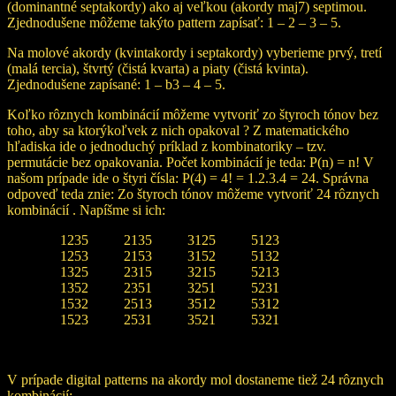
(dominantné septakordy) ako aj veľkou (akordy maj7) septimou.
Zjednodušene môžeme takýto pattern zapísať: 1 – 2 – 3 – 5.
Na molové akordy (kvintakordy i septakordy) vyberieme prvý, tretí
(malá tercia), štvrtý (čistá kvarta) a piaty (čistá kvinta).
Zjednodušene zapísané: 1 – b3 – 4 – 5.
Koľko rôznych kombinácií môžeme vytvoriť zo štyroch tónov bez
toho, aby sa ktorýkoľvek z nich opakoval ? Z matematického
hľadiska ide o jednoduchý príklad z kombinatoriky – tzv.
permutácie bez opakovania. Počet kombinácií je teda: P(n) = n! V
našom prípade ide o štyri čísla: P(4) = 4! = 1.2.3.4 = 24. Správna
odpoveď teda znie: Zo štyroch tónov môžeme vytvoriť 24 rôznych
kombinácií . Napíšme si ich:
1235 2135 3125 5123
1253 2153 3152 5132
1325 2315 3215 5213
1352 2351 3251 5231
1532 2513 3512 5312
1523 2531 3521 5321
V prípade digital patterns na akordy mol dostaneme tiež 24 rôznych
kombinácií: