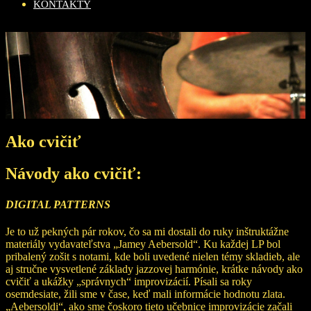
KONTAKTY
Ako cvičiť
Návody ako cvičiť:
DIGITAL PATTERNS
Je to už pekných pár rokov, čo sa mi dostali do ruky inštruktážne
materiály vydavateľstva „Jamey Aebersold“. Ku každej LP bol
pribalený zošit s notami, kde boli uvedené nielen témy skladieb, ale
aj stručne vysvetlené základy jazzovej harmónie, krátke návody ako
cvičiť a ukážky „správnych“ improvizácií. Písali sa roky
osemdesiate, žili sme v čase, keď mali informácie hodnotu zlata.
„Aebersoldi“, ako sme čoskoro tieto učebnice improvizácie začali