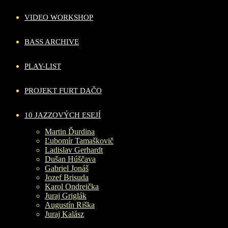
VIDEO WORKSHOP
BASS ARCHIVE
PLAY-LIST
PROJEKT FURT DAČO
10 JAZZOVÝCH ESEJÍ
Martin Ďurdina
Ľubomír Tamaškovič
Ladislav Gerhardt
Dušan Húščava
Gabriel Jonáš
Jozef Brisuda
Karol Ondreička
Juraj Griglák
Augustín Riška
Juraj Kalász