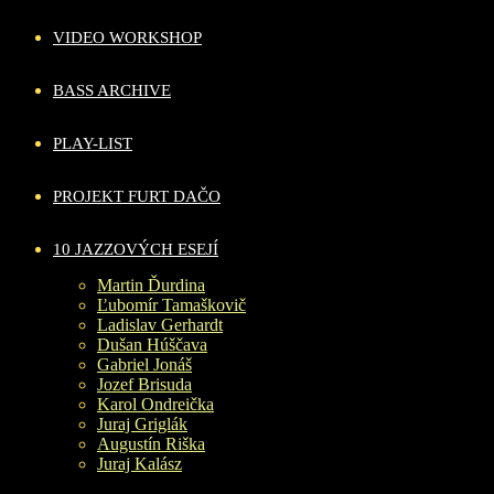
VIDEO WORKSHOP
BASS ARCHIVE
PLAY-LIST
PROJEKT FURT DAČO
10 JAZZOVÝCH ESEJÍ
Martin Ďurdina
Ľubomír Tamaškovič
Ladislav Gerhardt
Dušan Húščava
Gabriel Jonáš
Jozef Brisuda
Karol Ondreička
Juraj Griglák
Augustín Riška
Juraj Kalász