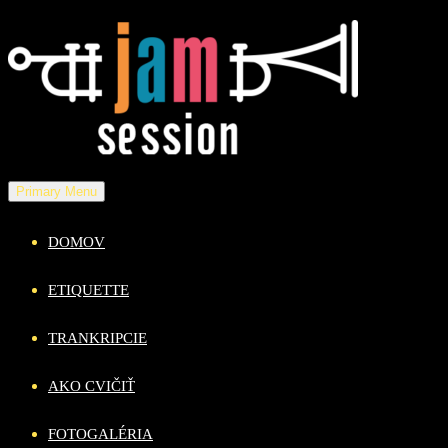
Skip
to
content
Primary Menu
DOMOV
ETIQUETTE
TRANKRIPCIE
AKO CVIČIŤ
FOTOGALÉRIA