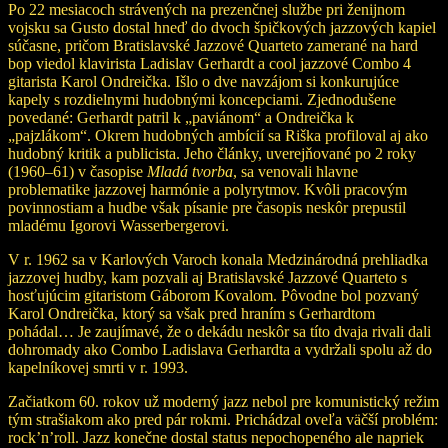
Po 22 mesiacoch strávených na prezenčnej službe pri ženijnom
vojsku sa Gusto dostal hneď do dvoch špičkových jazzových kapiel
súčasne, pričom Bratislavské Jazzové Quarteto zamerané na hard
bop viedol klavirista Ladislav Gerhardt a cool jazzové Combo 4
gitarista Karol Ondreička. Išlo o dve navzájom si konkurujúce
kapely s rozdielnymi hudobnými koncepciami. Zjednodušene
povedané: Gerhardt patril k „paviánom“ a Ondreička k
„pajzlákom“. Okrem hudobných ambícií sa Riška profiloval aj ako
hudobný kritik a publicista. Jeho články, uverejňované po 2 roky
(1960–61) v časopise
Mladá tvorba
, sa venovali hlavne
problematike jazzovej harmónie a polyrytmov. Kvôli pracovým
povinnostiam a hudbe však písanie pre časopis neskôr prepustil
mladému Igorovi Wasserbergerovi.
V r. 1962 sa v Karlových Varoch konala Medzinárodná prehliadka
jazzovej hudby, kam pozvali aj Bratislavské Jazzové Quarteto s
hosťujúcim gitaristom Gáborom Kovalom. Pôvodne bol pozvaný
Karol Ondreička, ktorý sa však pred hraním s Gerhardtom
pohádal… Je zaujímavé, že o dekádu neskôr sa títo dvaja rivali dali
dohromady ako Combo Ladislava Gerhardta a vydržali spolu až do
kapelníkovej smrti v r. 1993.
Začiatkom 60. rokov už moderný jazz nebol pre komunistický režim
tým strašiakom ako pred pár rokmi. Prichádzal oveľa väčší problém:
rock’n’roll. Jazz konečne dostal status nepochopeného ale napriek