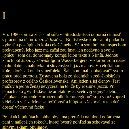
I
V r. 1980 som sa zúčastnil súťaže Stredoškolská odborná činnosť
s prácou na tému
Jazzová história
. Bratislavské kolo sa mi podarilo
vyhrať a postúpiť do kola celoštátneho. Sám som bol tým úspechom
prekvapený, lebo jazz ma začal zaujímať len nedávno a svoju
„prácu“ som dal dohromady kompiláciou textu z 5 kníh. Jednou
z nich bol
Jazzový slovník
Igora Wasserbergera, v ktorom som našiel
malú platňu s nahrávkami slovenských jazzmanov. V celoštátnom
kole, ktoré sa konalo v neďalekej Šali, som mal „obhajovať“ svoju
prácu pred porotou. Zostavená bola zo siedmich stredoškolských
profesorov z celého Československa. Ani jeden z jej členov (šesť
mužov a jedna žena) nevyzeral na to, že by rozumel jazzu. Pri
témach ako „Vyhľadávanie artefaktov 2. svetovej vojny“ alebo
„Čipkárske umenie Hornozemplínskeho regiónu“ som sa už vopred
videl ako víťaz. Moja samoľúbosť a hlúposť však mali v ten deň
dostať výchovnú facku.
Po piatich minútach „obhajoby“ ma prerušila na blond odfarbená
pani v najlepších rokoch, ktorej bystrý pohľad sa schovával za
silnými sklami okuliarov.