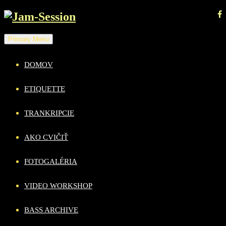
Skip
to
content
Primary Menu
DOMOV
ETIQUETTE
TRANKRIPCIE
AKO CVIČIŤ
FOTOGALÉRIA
VIDEO WORKSHOP
BASS ARCHIVE