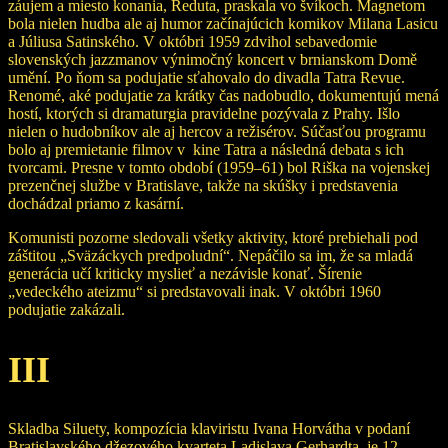
záujem a miesto konania, Reduta, praskala vo švíkoch. Magnetom
bola nielen hudba ale aj humor začínajúcich komikov Milana Lasicu
a Júliusa Satinského. V októbri 1959 zdvihol sebavedomie
slovenských jazzmanov výnimočný koncert v brnianskom Domě
umění. Po ňom sa podujatie sťahovalo do divadla Tatra Revue.
Renomé, aké podujatie za krátky čas nadobudlo, dokumentujú mená
hostí, ktorých si dramaturgia pravidelne pozývala z Prahy. Išlo
nielen o hudobníkov ale aj hercov a režisérov. Súčasťou programu
bolo aj premietanie filmov v kine Tatra a následná debata s ich
tvorcami. Presne v tomto období (1959–61) bol Riška na vojenskej
prezenčnej službe v Bratislave, takže na skúšky i predstavenia
dochádzal priamo z kasární.
Komunisti pozorne sledovali všetky aktivity, ktoré prebiehali pod
záštitou „Sväzáckych predpoludní“. Nepáčilo sa im, že sa mladá
generácia učí kriticky myslieť a nezávisle konať. Šírenie
„vedeckého ateizmu“ si predstavovali inak. V októbri 1960
podujatie zakázali.
III
Skladba Siluety, kompozícia klaviristu Ivana Horvátha v podaní
Bratislavského džezového kvarteta Ladislava Gerhardta, je 12–