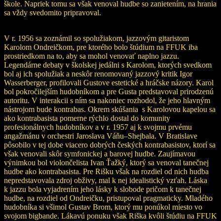
škole. Napriek tomu sa však venoval hudbe so zanietením, na hrania
sa vždy svedomito pripravoval.
V r. 1956 sa zoznámil so spolužiakom, jazzovým gitaristom
Karolom Ondreičkom, pre ktorého bolo štúdium na FFUK iba
prostriedkom na to, aby sa mohol venovať naplno jazzu.
Legendárne debaty v školskej jedálni s Karolom, ktorých svedkom
bol aj ich spolužiak a neskôr renomovaný jazzový kritik Igor
Wasserberger, profilovali Gustove estetické a hráčske názory. Karol
bol pokročilejším hudobníkom a pre Gusta predstavoval prirodzenú
autoritu. V interakcii s ním sa nakoniec rozhodol, že jeho hlavným
nástrojom bude kontrabas. Okrem skúšania s Karolovou kapelou sa
ako kontrabasista pomerne rýchlo dostal do komunity
profesionálnych hudobníkov a v r. 1957 aj k svojmu prvému
angažmánu v orchestri Jaroslava Váňu–Shejbala. V Bratislave
pôsobilo v tej dobe viacero dobrých českých kontrabasistov, ktorí sa
však venovali skôr symfonickej a barovej hudbe. Zaujímavou
výnimkou bol violončelista Ivan Ťažký, ktorý sa venoval tanečnej
hudbe ako kontrabasista. Pre Rišku však na rozdiel od nich hudba
nepredstavovala zdroj obživy, mal k nej idealistický vzťah. Láska
k jazzu bola vyjadrením jeho lásky k slobode pričom k tanečnej
hudbe, na rozdiel od Ondreičku, pristupoval pragmaticky. Mladého
hudobníka si všimol Gustav Brom, ktorý mu ponúkol miesto vo
svojom bigbande. Lákavú ponuku však Riška kvôli štúdiu na FFUK