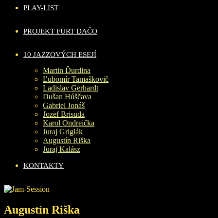
PLAY-LIST
PROJEKT FURT DAČO
10 JAZZOVÝCH ESEJÍ
Martin Ďurdina
Ľubomír Tamaškovič
Ladislav Gerhardt
Dušan Húščava
Gabriel Jonáš
Jozef Brisuda
Karol Ondreička
Juraj Griglák
Augustín Riška
Juraj Kalász
KONTAKTY
Augustín Riška