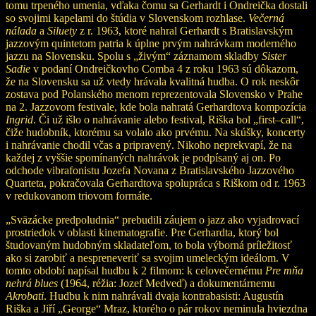
tomu trpeného umenia, vďaka čomu sa Gerhardt i Ondreička dostali
so svojimi kapelami do štúdia v Slovenskom rozhlase.
Večerná
nálada
a
Siluety
z r. 1963, ktoré nahral Gerhardt s Bratislavským
jazzovým quintetom patria k úplne prvým nahrávkam moderného
jazzu na Slovensku. Spolu s „živým“ záznamom skladby
Sister
Sadie
v podaní Ondreičkovho Comba 4 z roku 1963 sú dôkazom,
že na Slovensku sa už vtedy hrávala kvalitná hudba. O rok neskôr
zostava pod Polanského menom reprezentovala Slovensko v Prahe
na 2. Jazzovom festivale, kde bola nahratá Gerhardtova kompozícia
Ingrid
. Či už išlo o nahrávanie alebo festival, Riška bol „first–call“,
čiže hudobník, ktorému sa volalo ako prvému. Na skúšky, koncerty
i nahrávanie chodil včas a pripravený. Nikoho neprekvapí, že na
každej z vyššie spomínaných nahrávok je podpísaný aj on. Po
odchode vibrafonistu Jozefa Novana z Bratislavského Jazzového
Quarteta, pokračovala Gerhardtova spolupráca s Riškom od r. 1963
v redukovanom triovom formáte.
„Sväzácke predpoludnia“ prebudili záujem o jazz ako vyjadrovací
prostriedok v oblasti kinematografie. Pre Gerhardta, ktorý bol
študovaným hudobným skladateľom, to bola výborná príležitosť
ako si zarobiť a nespreneveriť sa svojim umeleckým ideálom. V
tomto období napísal hudbu k 2 filmom: k celovečernému
Pre mňa
nehrá blues
(1964, réžia: Jozef Medveď) a dokumentárnemu
Akrobati
. Hudbu k nim nahrávali dvaja kontrabasisti: Augustín
Riška a Jiří „George“ Mraz, ktorého o pár rokov neminula hviezdna