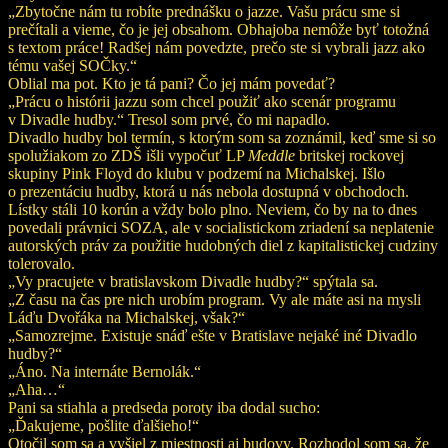
„Zbytočne nám tu robíte prednášku o jazze. Vašu prácu sme si
prečítali a vieme, čo je jej obsahom. Obhajoba nemôže byť totožná
s textom práce! Radšej nám povedzte, prečo ste si vybrali jazz ako
tému vašej SOČky.“
Oblial ma pot. Kto je tá pani? Čo jej mám povedať?
„Prácu o histórii jazzu som chcel použiť ako scenár programu
v Divadle hudby.“ Tresol som prvé, čo mi napadlo.
Divadlo hudby bol termín, s ktorým som sa zoznámil, keď sme si so
spolužiakom zo ZDŠ išli vypočuť LP
Meddle
britskej rockovej
skupiny Pink Floyd do klubu v podzemí na Michalskej. Išlo
o prezentáciu hudby, ktorá u nás nebola dostupná v obchodoch.
Lístky stáli 10 korún a vždy bolo plno. Neviem, čo by na to dnes
povedali právnici SOZA, ale v socialistickom zriadení sa neplatenie
autorských práv za použitie hudobných diel z kapitalistickej cudziny
tolerovalo.
„Vy pracujete v bratislavskom Divadle hudby?“ spýtala sa.
„Z času na čas pre nich urobím program. Vy ale máte asi na mysli
Láďu Dvořáka na Michalskej, však?“
„Samozrejme. Existuje snáď ešte v Bratislave nejaké iné Divadlo
hudby?“
„Áno. Na internáte Bernolák.“
„Aha…“
Pani sa stiahla a predseda poroty iba dodal sucho:
„Ďakujeme, pošlite ďalšieho!“
Otočil som sa a vyšiel z miestnosti aj budovy. Rozhodol som sa, že