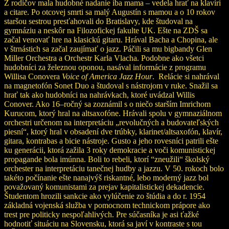
Z rodičov mala hudobné nadanie iba mama – vedela hrať na klavíri
a citare. Po otcovej smrti sa malý Augustín s mamou a o 10 rokov
staršou sestrou presťahovali do Bratislavy, kde študoval na
gymnáziu a neskôr na Filozofickej fakulte UK. Ešte na ZDŠ sa
začal venovať hre na klasickú gitaru. Hrával Bacha a Chopina, ale
v štrnástich sa začal zaujímať o jazz. Páčili sa mu bigbandy Glen
Miller Orchestra a Orchestr Karla Vlacha. Podobne ako všetci
hudobníci za železnou oponou, nasával informácie z programu
Willisa Conovera
Voice of America Jazz Hour
. Relácie si nahrával
na magnetofón Sonet Duo a študoval s nástrojom v ruke. Snažil sa
hrať tak ako hudobníci na nahrávkach, ktoré uvádzal Willis
Conover. Ako 16–ročný sa zoznámil s o niečo starším Imrichom
Kurucom, ktorý hral na altsaxofóne. Hrávali spolu v gymnaziálnom
orchestri určenom na interpretáciu „revolučných a budovateľských
piesní“, ktorý hral v obsadení dve trúbky, klarinet/altsaxofón, klavír,
gitara, kontrabas a bicie nástroje. Gusto a jeho rovesníci patrili ešte
ku generácii, ktorá zažila 3 roky demokracie a voči komunistickej
propagande bola imúnna. Boli to rebeli, ktorí “zneužili“ školský
orchester na interpretáciu tanečnej hudby a jazzu. V 50. rokoch bolo
takéto počínanie ešte nanajvýš riskantné, lebo moderný jazz bol
považovaný komunistami za prejav kapitalistickej dekadencie.
Študentom hrozili sankcie ako vylúčenie zo štúdia a do r. 1954
základná vojenská služba v pomocnom technickom prápore ako
trest pre politicky nespoľahlivých. Pre súčasníka je asi ťažké
hodnotiť situáciu na Slovensku, ktorá sa javí v kontraste s tou