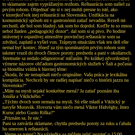
to sklamanie zajem vyprážaným rezňom. Reštauráciu som našiel za
prvým rohom. Objednať ste si v nej mohli presne to isté, ako
v ktorejkoľvek inej reštaurácii na Slovensku. Unifikácia na
komunistický spôsob mi v gastronómii zatiaľ nevadila. Rezeň mi
nechutil, ale bol som hladný, tak som ho dojedol. Keďže tu so mnou
nebol žiaden „pedagogický dozor“, dal som si aj pivo. Po hodine
strávenej v ospanlivej atmosfére provinčnej reštaurácie som sa
zdvihol, zaplatil a vyšiel von. Trápnym situáciám však ten deň ešte
nemal byť koniec. Hneď za tým spomínaným prvým rohom som
takmer vrazil do dvoch členov poroty: predsedu a pani v okuliaroch.
Stretnutie sa nedalo odignorovať mlčaním. Po krátkej zdvorilostnej
výmene názorov ohľadom gastronomických služieb v Šali a počasia
sa blondína vrátila k hlavnej téme:
„Škoda, že ste nenapísali niečo originálne. Vaša práca je lexikálna
kompilácia. Nechceli by ste radšej napísať niečo o histórii jazzu na
Slovensku?“
„Máte na mysli nejaké konkrétne mená? Ja zatiaľ poznám iba
Jonáša a Viklického.“
„Týchto dvoch som nemala na mysli. Sú ešte mladí a Viklický je
navyše Moravák. Hovoria vám niečo mená Viktor Hidvéghy, Imro
Kuruc alebo Gusto Riška?“
„Priznám sa, že nie.“
Pani sa zatvárila sklamane, chytila predsedu poroty za ruku a ťahala
ho smerom k reštaurácii.
„Ideme sa najesť! Na výsledky sa môžete prísť pozrieť o 15:00.