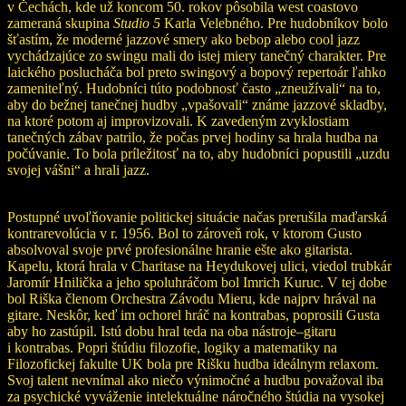
v Čechách, kde už koncom 50. rokov pôsobila west coastovo
zameraná skupina
Studio 5
Karla Velebného. Pre hudobníkov bolo
šťastím, že moderné jazzové smery ako bebop alebo cool jazz
vychádzajúce zo swingu mali do istej miery tanečný charakter. Pre
laického poslucháča bol preto swingový a bopový repertoár ľahko
zameniteľný. Hudobníci túto podobnosť často „zneužívali“ na to,
aby do bežnej tanečnej hudby „vpašovali“ známe jazzové skladby,
na ktoré potom aj improvizovali. K zavedeným zvyklostiam
tanečných zábav patrilo, že počas prvej hodiny sa hrala hudba na
počúvanie. To bola príležitosť na to, aby hudobníci popustili „uzdu
svojej vášni“ a hrali jazz.
Postupné uvoľňovanie politickej situácie načas prerušila maďarská
kontrarevolúcia v r. 1956. Bol to zároveň rok, v ktorom Gusto
absolvoval svoje prvé profesionálne hranie ešte ako gitarista.
Kapelu, ktorá hrala v Charitase na Heydukovej ulici, viedol trubkár
Jaromír Hnilička a jeho spoluhráčom bol Imrich Kuruc. V tej dobe
bol Riška členom Orchestra Závodu Mieru, kde najprv hrával na
gitare. Neskôr, keď im ochorel hráč na kontrabas, poprosili Gusta
aby ho zastúpil. Istú dobu hral teda na oba nástroje–gitaru
i kontrabas. Popri štúdiu filozofie, logiky a matematiky na
Filozofickej fakulte UK bola pre Rišku hudba ideálnym relaxom.
Svoj talent nevnímal ako niečo výnimočné a hudbu považoval iba
za psychické vyváženie intelektuálne náročného štúdia na vysokej