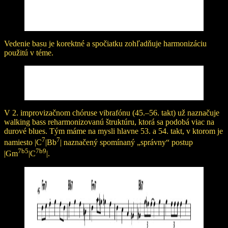
Vedenie basu je korektné a spočiatku zohľadňuje harmonizáciu
použitú v téme.
V 2. improvizačnom chóruse vibrafónu (45.–56. takt) už naznačuje
walking bass reharmonizovanú štruktúru, ktorá sa podobá viac na
durové blues. Tým máme na mysli hlavne 53. a 54. takt, v ktorom je
7
7
namiesto |C
|Bb
| naznačený spomínaný „správny“ postup
7b5
7b9
|Gm
|C
|.