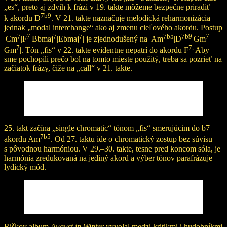
„es“, preto aj zdvih k frázi v 19. takte môžeme bezpečne priradiť
7b9
k akordu D
. V 21. takte naznačuje melodická reharmonizácia
jednak „modal interchange“ ako aj zmenu cieľového akordu. Postup
7
7
7
7
7b5
7b9
7
|Cm
|F
|Bbmaj
|Ebmaj
| je zjednodušený na |Am
|D
|Gm
|
7
7.
Gm
|. Tón „fis“ v 22. takte evidentne nepatrí do akordu F
Aby
sme pochopili prečo bol na tomto mieste použitý, treba sa pozrieť na
začiatok frázy, čiže na „call“ v 21. takte.
25. takt začína „single chromatic“ tónom „fis“ smerujúcim do b7
7b5
akordu Am
. Od 27. taktu ide o chromatický zostup bez súvisu
s pôvodnou harmóniou. V 29.–30. takte, tesne pred koncom sóla, je
harmónia zredukovaná na jediný akord a výber tónov parafrázuje
lydický mód.
Riškov album
August in Winter
vyvolal medzi kritikmi i hudobníkmi