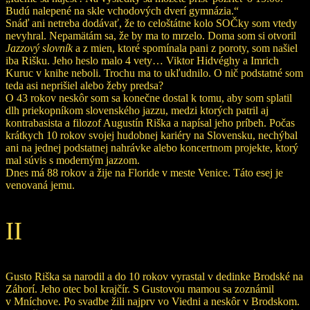
Budú nalepené na skle vchodových dverí gymnázia.“
Snáď ani netreba dodávať, že to celoštátne kolo SOČky som vtedy
nevyhral. Nepamätám sa, že by ma to mrzelo. Doma som si otvoril
Jazzový slovník
a z mien, ktoré spomínala pani z poroty, som našiel
iba Rišku. Jeho heslo malo 4 vety… Viktor Hidvéghy a Imrich
Kuruc v knihe neboli. Trochu ma to ukľudnilo. O nič podstatné som
teda asi neprišiel alebo žeby predsa?
O 43 rokov neskôr som sa konečne dostal k tomu, aby som splatil
dlh priekopníkom slovenského jazzu, medzi ktorých patril aj
kontrabasista a filozof Augustín Riška a napísal jeho príbeh. Počas
krátkych 10 rokov svojej hudobnej kariéry na Slovensku, nechýbal
ani na jednej podstatnej nahrávke alebo koncertnom projekte, ktorý
mal súvis s moderným jazzom.
Dnes má 88 rokov a žije na Floride v meste Venice. Táto esej je
venovaná jemu.
II
Gusto Riška sa narodil a do 10 rokov vyrastal v dedinke Brodské na
Záhorí. Jeho otec bol krajčír. S Gustovou mamou sa zoznámil
v Mníchove. Po svadbe žili najprv vo Viedni a neskôr v Brodskom.