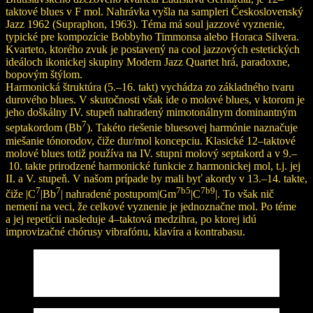
taktové blues v F mol. Nahrávka vyšla na sampleri Československý
Jazz 1962 (Supraphon, 1963). Téma má soul jazzové vyznenie,
typické pre kompozície Bobbyho Timmonsa alebo Horaca Silvera.
Kvarteto, ktorého zvuk je postavený na cool jazzových estetických
ideáloch ikonickej skupiny Modern Jazz Quartet hrá, paradoxne,
bopovým štýlom.
Harmonická štruktúra (5.–16. takt) vychádza zo základného tvaru
durového blues. V skutočnosti však ide o molové blues, v ktorom je
jeho doškálny IV. stupeň nahradený mimotonálnym dominantným
7
septakordom (Bb
). Takéto riešenie bluesovej harmónie naznačuje
miešanie tónorodov, čiže dur/mol koncepciu. Klasické 12–taktové
molové blues totiž používa na IV. stupni molový septakord a v 9.–
10. takte prirodzené harmonické funkcie z harmonickej mol, t.j. jej
II. a V. stupeň. V našom prípade by mali byť akordy v 13.–14. takte,
7
7
7b5
7b9
čiže |C
|Bb
| nahradené postupom|Gm
|C
|. To však nič
nemení na veci, že celkové vyznenie je jednoznačne mol. Po téme
a jej repetícii nasleduje 4–taktová medzihra, po ktorej idú
improvizačné chórusy vibrafónu, klavíra a kontrabasu.