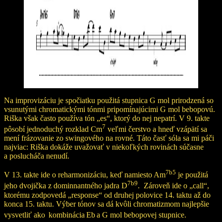
Na improvizáciu je spočiatku použitá stupnica G mol prirodzená so
vsunutými chromatickými tónmi pripomínajúcimi G mol bebopovú.
Riška však často používa tón „es“, ktorý do nej nepatrí. V 9. takte
7
pôsobí jednoduchý rozklad Cm
veľmi čerstvo a hneď vzápätí sa
mení frázovanie zo swingového na rovné. Táto časť sóla sa mi páči
najviac: Riška dokáže uvažovať v niekoľkých rovinách súčasne
a poslucháča nenudí.
7b5
V 13. takte ide o reharmonizáciu, keď namiesto Am
je použitá
7b9
jeho dvojička z dominnantného jadra D
. Zároveň ide o „call“,
ktorému zodpovedá „response“ od druhej polovice 14. taktu až do
konca 15. taktu. Výber tónov sa dá kvôli chromatizmom najlepšie
vysvetliť ako
kombinácia
Eb
a G mol bebopovej stupnice.