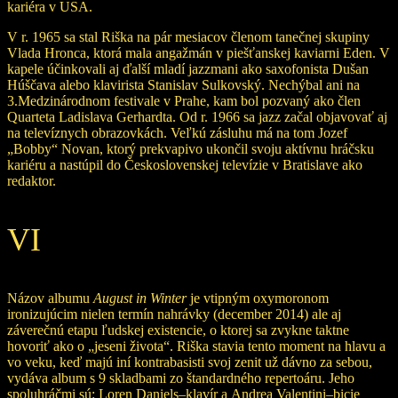
kariéra v USA.
V r. 1965 sa stal Riška na pár mesiacov členom tanečnej skupiny
Vlada Hronca, ktorá mala angažmán v piešťanskej kaviarni Eden. V
kapele účinkovali aj ďalší mladí jazzmani ako saxofonista Dušan
Húščava alebo klavirista Stanislav Sulkovský. Nechýbal ani na
3.Medzinárodnom festivale v Prahe, kam bol pozvaný ako člen
Quarteta Ladislava Gerhardta. Od r. 1966 sa jazz začal objavovať aj
na televíznych obrazovkách. Veľkú zásluhu má na tom Jozef
„Bobby“ Novan, ktorý prekvapivo ukončil svoju aktívnu hráčsku
kariéru a nastúpil do Československej televízie v Bratislave ako
redaktor.
VI
Názov albumu
August in Winter
je vtipným oxymoronom
ironizujúcim nielen termín nahrávky (december 2014) ale aj
záverečnú etapu ľudskej existencie, o ktorej sa zvykne taktne
hovoriť ako o „jeseni života“. Riška stavia tento moment na hlavu a
vo veku, keď majú iní kontrabasisti svoj zenit už dávno za sebou,
vydáva album s 9 skladbami zo štandardného repertoáru. Jeho
spoluhráčmi sú: Loren Daniels–klavír a Andrea Valentini–bicie