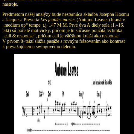
nástroje.
Predmetom našej analýzy bude nestarnúca skladba Josepha Kosmu
a Jacquesa Préverta
Les feuilles mortes
(Autumn Leaves) hraná v
„medium up“ tempe, t.j. 147 M.M. Prvé dva A diely sóla (1.–16.
takt) sú poňaté motivicky, pričom je tu súčasne použitá technika
„call & response“, pričom call je väčšinou kratší ako response.
V prvom 8–taktí slúžia pasáže s rovným frázovaním ako kontrast
k prevažujúcemu swingovému deleniu.