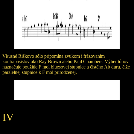
Vkusné Riškovo sólo pripomína zvukom i frázovaním
kontrabasistov ako Ray Brown alebo Paul Chambers. Výber tónov
naznačuje použitie F mol bluesovej stupnice a čistého Ab duru, čiže
paralelnej stupnice k F mol prirodzenej.
IV