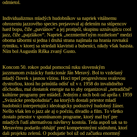
odmietol.
Individualizmus mladých hudobníkov sa napriek vitálnemu
ohrozeniu jazzového species prejavoval aj delením na stúpencov
hard bopu, čiže „paviánov“ a jej protipól, skupinu uznávajúcu cool
jazz, čiže „pajzlákov“. Napriek „nezmieriteľným rozdielom“ medzi
oboma tábormi si jedna i druhá strana najímala na hrania rovnakú
rytmiku, v ktorej sa striedali klaviristi a bubeníci, nikdy však basista.
Ním bol Augustín Riška zvaný Gusto.
Koncom 50. rokov podal pomocnú ruku slovenským
jazzmanom zväzácky funkcionár Ján Meravý. Bol to vzdelaný
mladý človek s jasnou víziou. Hoci trpel progresívnou svalovou
dystrofiou, ktorá ho prinútila odísť už v r. 1958 do invalidného
dôchodku, mal dostatok energie na to aby organizoval „netradičné“
kultúrne programy pre mládež. Jedným z nich boli od apríla r. 1959
„Sväzácke predpoludnia“, na ktorých dostali priestor mladí
hudobníci interpretujúci ideologicky podozrivý hudobný žáner.
Nešlo však len o jazz ale aj o poéziu, divadlo a film. To všetko
dostalo priestor v spomínanom programe, ktorý mal byť pre
mladých ľudí alternatívou návštevy kostola. Teda aspoň tak sa to
Meravému podarilo obhájiť pred kompetentnými súdruhmi, ktorí
dali projektu zelenú. O podujatie bol už od začiatku enormný