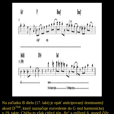
Na začiatku B dielu (17. takt) je opäť anticipovaný dominantný
7b9
akord D
, ktorý naznačuje rozvedenie do G mol harmonickej
v 19. takte. Chýba tu však citlivý tón „fis“ a znížený 6. stupeň čiže